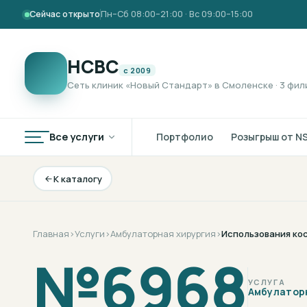
Сейчас открыто
Пн–Сб 08:00–21:00 · Вс 09:00–15:00
НСВС
с 2009
Сеть клиник «Новый Стандарт» в Смоленске · 3 фил
Все услуги
Портфолио
Розыгрыш от N
К каталогу
Главная
›
Услуги
›
Амбулаторная хирургия
›
Использования кос
№
6968
УСЛУГА
Амбулатор