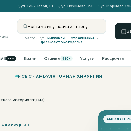
ул. Тенишевой, 19
ул. Нахимова, 23
ул. Маршала Кон
З
иала
Часто ищут:
импланты
·
отбеливание
·
детская стоматология
SVS
Врачи
Отзывы
Услуги
Рассрочка
820+
NEW
НСВС ·
АМБУЛАТОРНАЯ ХИРУРГИЯ
тного материала(1 мл)
АМБУЛАТОРН
ная хирургия