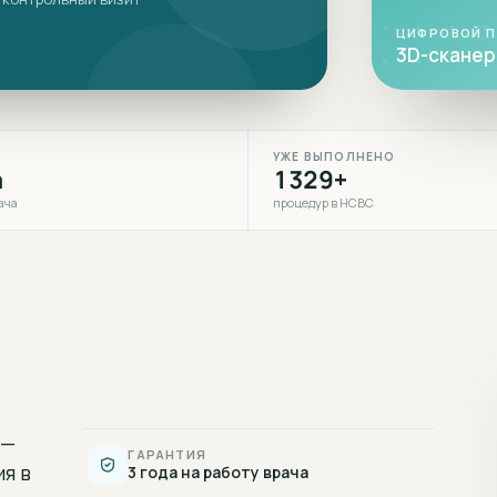
ЦИФРОВОЙ 
3D-сканер 
УЖЕ ВЫПОЛНЕНО
а
1329+
ача
процедур в НСВС
—
ГАРАНТИЯ
ия
в
3 года на работу врача