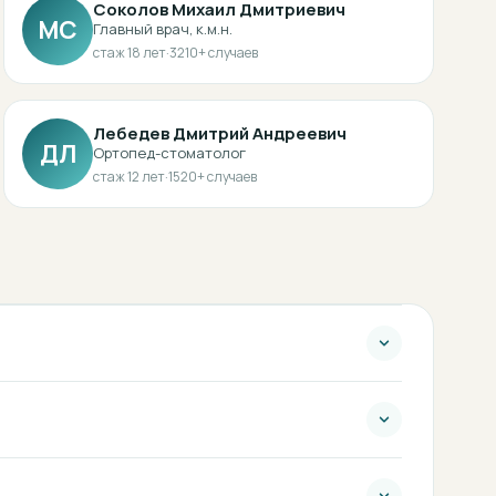
Соколов Михаил Дмитриевич
МС
Главный врач, к.м.н.
стаж
18
лет
·
3210
+ случаев
Лебедев Дмитрий Андреевич
ДЛ
Ортопед-стоматолог
стаж
12
лет
·
1520
+ случаев