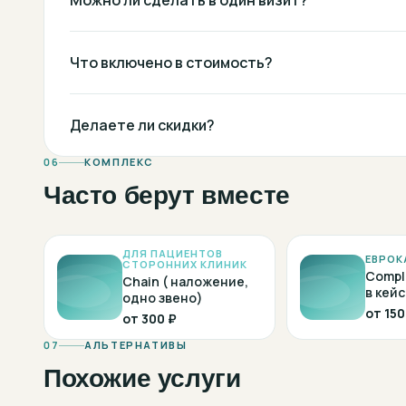
Можно ли сделать в один визит?
Что включено в стоимость?
Делаете ли скидки?
06
КОМПЛЕКС
Часто берут вместе
ДЛЯ ПАЦИЕНТОВ
ЕВРОК
СТОРОННИХ КЛИНИК
Compl
Chain ( наложение,
в кейс
одно звено)
от
150
от
300 ₽
07
АЛЬТЕРНАТИВЫ
Похожие услуги