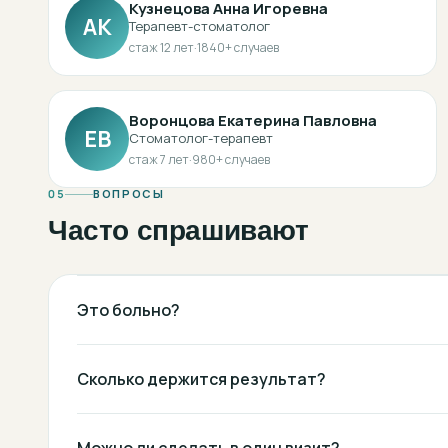
Кузнецова Анна Игоревна
АК
Терапевт-стоматолог
стаж
12
лет
·
1840
+ случаев
Воронцова Екатерина Павловна
ЕВ
Стоматолог-терапевт
стаж
7
лет
·
980
+ случаев
05
ВОПРОСЫ
Часто спрашивают
Это больно?
Сколько держится результат?