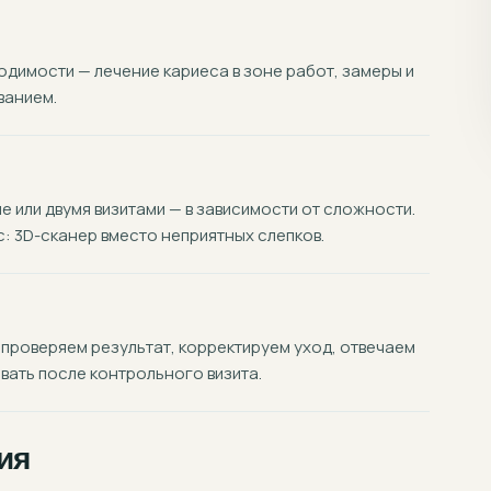
димости — лечение кариеса в зоне работ, замеры и
ванием.
 или двумя визитами — в зависимости от сложности.
 3D-сканер вместо неприятных слепков.
 проверяем результат, корректируем уход, отвечаем
вать после контрольного визита.
ия