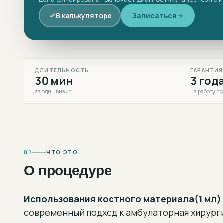
В калькуляторе
Записаться
ДЛИТЕЛЬНОСТЬ
ГАРАНТИЯ
30 мин
3 год
за один визит
на работу вр
01
ЧТО ЭТО
О процедуре
Использования костного материала(1 мл)
современный подход к
амбулаторная хирург