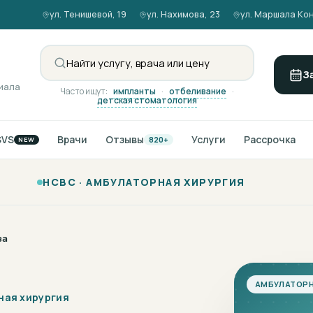
ул. Тенишевой, 19
ул. Нахимова, 23
ул. Маршала Кон
З
иала
Часто ищут:
импланты
·
отбеливание
·
детская стоматология
SVS
Врачи
Отзывы
Услуги
Рассрочка
820+
NEW
НСВС ·
АМБУЛАТОРНАЯ ХИРУРГИЯ
за
АМБУЛАТОРН
ная хирургия