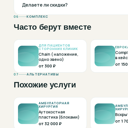
Делаете ли скидки?
06
КОМПЛЕКС
Часто берут вместе
ДЛЯ ПАЦИЕНТОВ
ЕВРОК
СТОРОННИХ КЛИНИК
Compl
Chain ( наложение,
в кейс
одно звено)
от
150
от
300 ₽
07
АЛЬТЕРНАТИВЫ
Похожие услуги
АМБУЛАТОРНАЯ
АМБУЛ
ХИРУРГИЯ
ХИРУР
Аутокостная
Вскры
пластика (блоками)
от
1 7
от
32 000 ₽