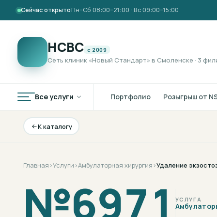
Сейчас открыто
Пн–Сб 08:00–21:00 · Вс 09:00–15:00
НСВС
с 2009
Сеть клиник «Новый Стандарт» в Смоленске · 3 фил
Все услуги
Портфолио
Розыгрыш от N
К каталогу
Главная
›
Услуги
›
Амбулаторная хирургия
›
Удаление экзосто
№
6971
УСЛУГА
Амбулатор