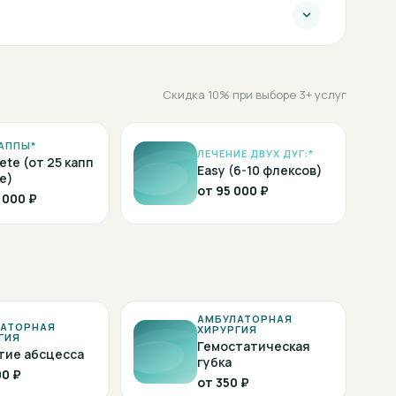
Скидка 10% при выборе 3+ услуг
АППЫ*
ЛЕЧЕНИЕ ДВУХ ДУГ:*
ete (от 25 капп
Easy (6-10 флексов)
е)
от
95 000 ₽
 000 ₽
АМБУЛАТОРНАЯ
АТОРНАЯ
ХИРУРГИЯ
ГИЯ
Гемостатическая
тие абсцесса
губка
00 ₽
от
350 ₽