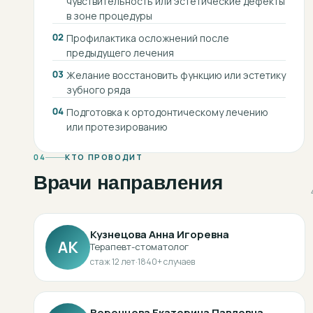
чувствительность или эстетические дефекты
в зоне процедуры
02
Профилактика осложнений после
предыдущего лечения
03
Желание восстановить функцию или эстетику
зубного ряда
04
Подготовка к ортодонтическому лечению
или протезированию
04
КТО ПРОВОДИТ
Врачи направления
Кузнецова Анна Игоревна
АК
Терапевт-стоматолог
стаж
12
лет
·
1840
+ случаев
Воронцова Екатерина Павловна