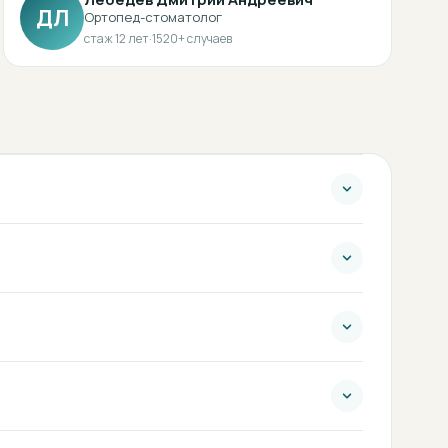
ДЛ
Ортопед-стоматолог
стаж
12
лет
·
1520
+ случаев