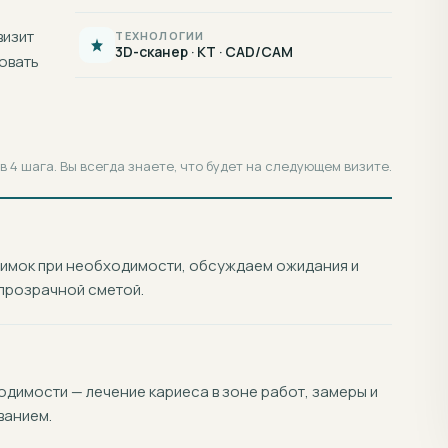
визит
ТЕХНОЛОГИИ
3D-сканер · КТ · CAD/CAM
овать
 4 шага. Вы всегда знаете, что будет на следующем визите.
нимок при необходимости, обсуждаем ожидания и
прозрачной сметой.
димости — лечение кариеса в зоне работ, замеры и
ванием.