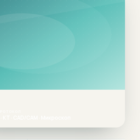
ПРОТОКОЛ
· КТ · CAD/CAM · Микроскоп