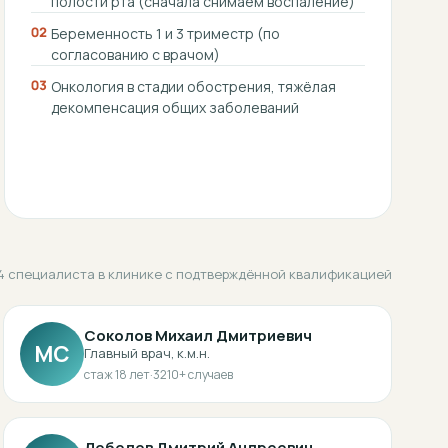
полости рта (сначала снимаем воспаление)
02
Беременность 1 и 3 триместр (по
согласованию с врачом)
03
Онкология в стадии обострения, тяжёлая
декомпенсация общих заболеваний
4 специалиста в клинике с подтверждённой квалификацией
Соколов Михаил Дмитриевич
МС
Главный врач, к.м.н.
стаж
18
лет
·
3210
+ случаев
Лебедев Дмитрий Андреевич