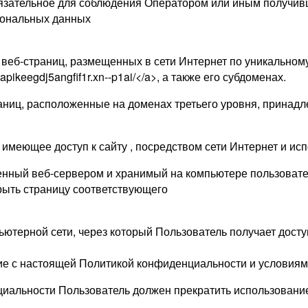
язательное для соблюдения Оператором или иным получив
рсональных данных
 веб-страниц, размещенных в сети Интернет по уникальному 
pikeegdj5angfif1r.xn--p1ai/</a>, а также его субдоменах.
аниц, расположенные на доменах третьего уровня, принадл
о, имеющее доступ к сайту , посредством сети Интернет и 
енный веб-сервером и хранимый на компьютере пользовател
рыть страницу соответствующего
ьютерной сети, через который Пользователь получает доступ
сие с настоящей Политикой конфиденциальности и условия
циальности Пользователь должен прекратить использование