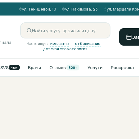
ул. Тенишевой, 19
ул. Нахимова, 23
ул. Маршала Кон
За
илиала
Часто ищут:
импланты
·
отбеливание
·
детская стоматология
NSVS
Врачи
Отзывы
Услуги
Рассрочка
820+
NEW