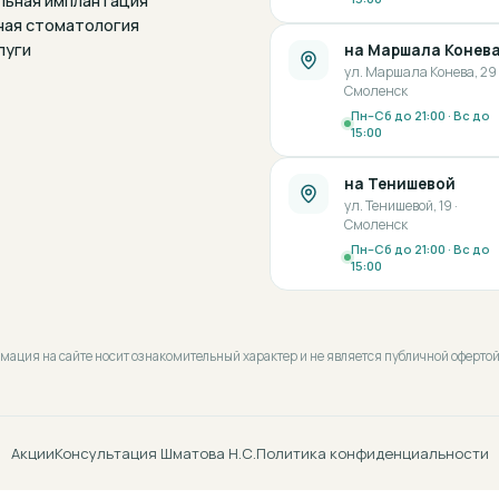
льная имплантация
ная стоматология
луги
на Маршала Конев
ул. Маршала Конева, 29 
Смоленск
Пн–Сб до 21:00 · Вс до
15:00
на Тенишевой
ул. Тенишевой, 19 ·
Смоленск
Пн–Сб до 21:00 · Вс до
15:00
рмация на сайте носит ознакомительный характер и не является публичной оферт
Акции
Консультация Шматова Н.С.
Политика конфиденциальности