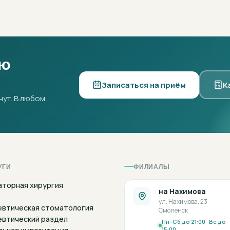
ую
Записаться на приём
К
нут. В любом
УГИ
ФИЛИАЛЫ
аторная хирургия
на Нахимова
ул. Нахимова, 23 ·
евтическая стоматология
Смоленск
евтический раздел
Пн–Сб до 21:00 · Вс до
15:00