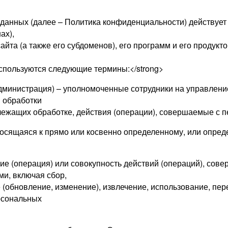
нных (далее – Политика конфиденциальности) действует в 
ах),
йта (а также его субдоменов), его программ и его продукто
спользуются следующие термины:</strong>
 Администрация) – уполномоченные сотрудники на управлени
и обработки
лежащих обработке, действия (операции), совершаемые с 
осящаяся к прямо или косвенно определенному, или опред
ие (операция) или совокупность действий (операций), сов
ми, включая сбор,
 (обновление, изменение), извлечение, использование, пер
рсональных