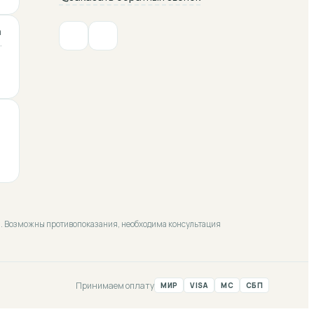
а
·
ой. Возможны противопоказания, необходима консультация
Принимаем оплату
МИР
VISA
MC
СБП