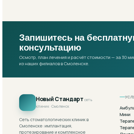
Запишитесь на бесплатн
консультацию
Осмотр, план лечения и расчёт стоимости — за 30 ми
из наших филиалов в Смоленске.
УСЛ
Новый Стандарт
сеть
клиник · Смоленск
Амбул
Мини
Сеть стоматологических клиник в
Терап
Смоленске: имплантация,
Терап
протезирование и комплексное