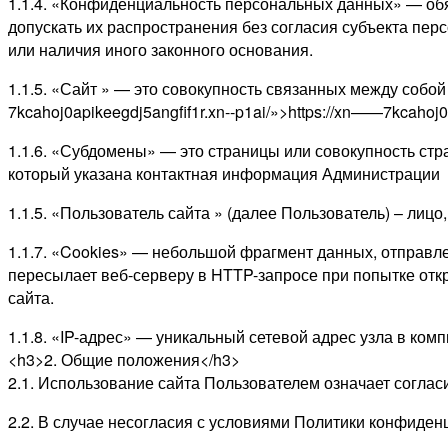
1.1.4. «Конфиденциальность персональных данных» — об
допускать их распространения без согласия субъекта пе
или наличия иного законного основания.
1.1.5. «Сайт » — это совокупность связанных между собой
7kcahoj0apikeegdj5angfif1r.xn--p1ai/»>https://xn——7kcahoj0a
1.1.6. «Субдомены» — это страницы или совокупность стр
который указана контактная информация Администрации
1.1.5. «Пользователь сайта » (далее Пользователь) – лиц
1.1.7. «Cookies» — небольшой фрагмент данных, отправл
пересылает веб-серверу в HTTP-запросе при попытке отк
сайта.
1.1.8. «IP-адрес» — уникальный сетевой адрес узла в комп
<h3>2. Общие положения</h3>
2.1. Использование сайта Пользователем означает согла
2.2. В случае несогласия с условиями Политики конфиден