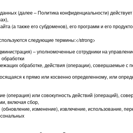
нных (далее – Политика конфиденциальности) действует в 
ах),
йта (а также его субдоменов), его программ и его продукто
спользуются следующие термины:</strong>
 Администрация) – уполномоченные сотрудники на управлени
и обработки
лежащих обработке, действия (операции), совершаемые с 
осящаяся к прямо или косвенно определенному, или опред
ие (операция) или совокупность действий (операций), сов
ми, включая сбор,
 (обновление, изменение), извлечение, использование, пер
рсональных