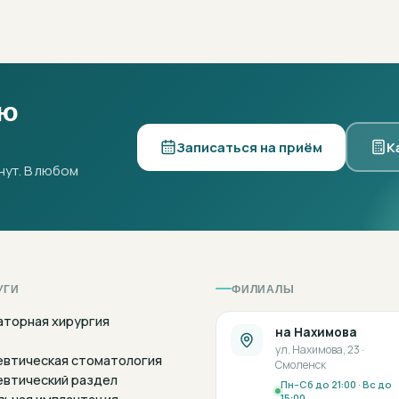
ую
Записаться на приём
К
нут. В любом
УГИ
ФИЛИАЛЫ
аторная хирургия
на Нахимова
ул. Нахимова, 23 ·
евтическая стоматология
Смоленск
евтический раздел
Пн–Сб до 21:00 · Вс до
15:00