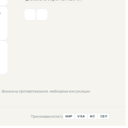
а
·
ой. Возможны противопоказания, необходима консультация
Принимаем оплату
МИР
VISA
MC
СБП