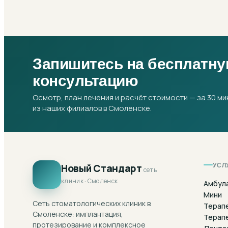
Запишитесь на бесплатн
консультацию
Осмотр, план лечения и расчёт стоимости — за 30 ми
из наших филиалов в Смоленске.
УСЛ
Новый Стандарт
сеть
клиник · Смоленск
Амбул
Мини
Сеть стоматологических клиник в
Терап
Смоленске: имплантация,
Терап
протезирование и комплексное