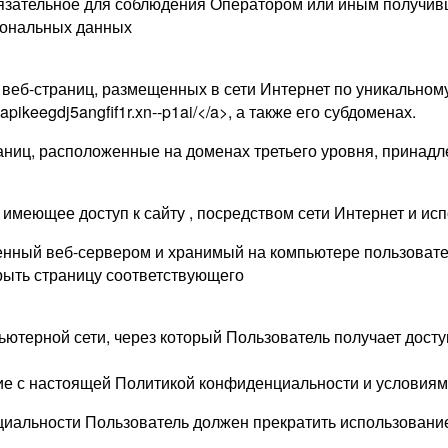
язательное для соблюдения Оператором или иным получив
рсональных данных
 веб-страниц, размещенных в сети Интернет по уникальному 
pikeegdj5angfif1r.xn--p1ai/</a>, а также его субдоменах.
аниц, расположенные на доменах третьего уровня, принадл
о, имеющее доступ к сайту , посредством сети Интернет и 
енный веб-сервером и хранимый на компьютере пользовател
рыть страницу соответствующего
ьютерной сети, через который Пользователь получает доступ
сие с настоящей Политикой конфиденциальности и условия
циальности Пользователь должен прекратить использование