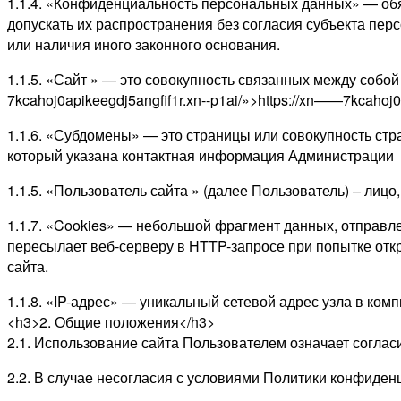
1.1.4. «Конфиденциальность персональных данных» — об
допускать их распространения без согласия субъекта пе
или наличия иного законного основания.
1.1.5. «Сайт » — это совокупность связанных между собой
7kcahoj0apikeegdj5angfif1r.xn--p1ai/»>https://xn——7kcahoj0a
1.1.6. «Субдомены» — это страницы или совокупность стр
который указана контактная информация Администрации
1.1.5. «Пользователь сайта » (далее Пользователь) – лиц
1.1.7. «Cookies» — небольшой фрагмент данных, отправл
пересылает веб-серверу в HTTP-запросе при попытке отк
сайта.
1.1.8. «IP-адрес» — уникальный сетевой адрес узла в комп
<h3>2. Общие положения</h3>
2.1. Использование сайта Пользователем означает согла
2.2. В случае несогласия с условиями Политики конфиден