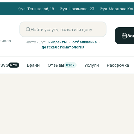
ул. Тенишевой, 19
ул. Нахимова, 23
ул. Маршала Кон
За
илиала
Часто ищут:
импланты
·
отбеливание
·
детская стоматология
NSVS
Врачи
Отзывы
Услуги
Рассрочка
820+
NEW