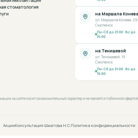
льная имплантация
ная стоматология
луги
на Маршала Конев
ул. Маршала Конева, 29 
Смоленск
Пн–Сб до 21:00 · Вс до
15:00
на Тенишевой
ул. Тенишевой, 19 ·
Смоленск
Пн–Сб до 21:00 · Вс до
15:00
рмация на сайте носит ознакомительный характер и не является публичной оферт
Акции
Консультация Шматова Н.С.
Политика конфиденциальности