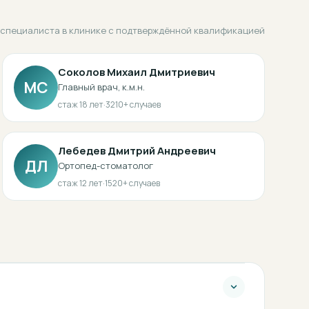
 специалиста в клинике с подтверждённой квалификацией
Соколов Михаил Дмитриевич
МС
Главный врач, к.м.н.
стаж
18
лет
·
3210
+ случаев
Лебедев Дмитрий Андреевич
ДЛ
Ортопед-стоматолог
стаж
12
лет
·
1520
+ случаев