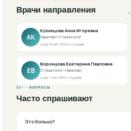
Врачи направления
4
Кузнецова Анна Игоревна
АК
Терапевт-стоматолог
стаж
12
лет
·
1840
+ случаев
Воронцова Екатерина Павловна
ЕВ
Стоматолог-терапевт
стаж
7
лет
·
980
+ случаев
05
ВОПРОСЫ
Часто спрашивают
Это больно?