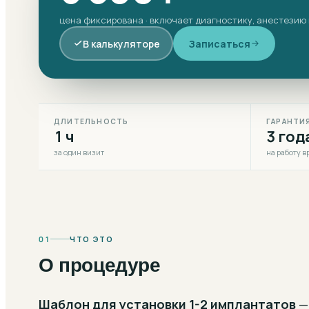
цена фиксирована · включает диагностику, анестезию
В калькуляторе
Записаться
ДЛИТЕЛЬНОСТЬ
ГАРАНТИ
1 ч
3 год
за один визит
на работу в
01
ЧТО ЭТО
О процедуре
Шаблон для установки 1-2 имплантатов
—