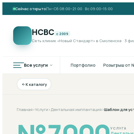
Сейчас открыто
Пн–Сб 08:00–21:00 · Вс 09:00–15:00
НСВС
с 2009
Сеть клиник «Новый Стандарт» в Смоленске · 3 ф
Все услуги
Портфолио
Розыгрыш от 
К каталогу
Главная
›
Услуги
›
Дентальная имплантация
›
Шаблон для ус
№
7000
УСЛУГА
Дентальн