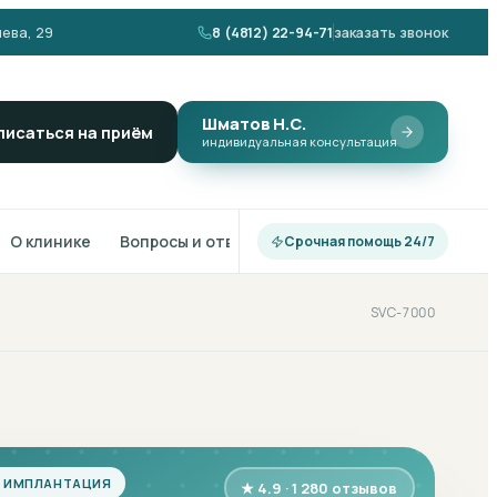
ева, 29
8 (4812) 22-94-71
заказать звонок
Шматов Н.С.
писаться на приём
индивидуальная консультация
О клинике
Вопросы и ответы
Срочная помощь 24/7
SVC-7000
 ИМПЛАНТАЦИЯ
★ 4.9 · 1 280 отзывов