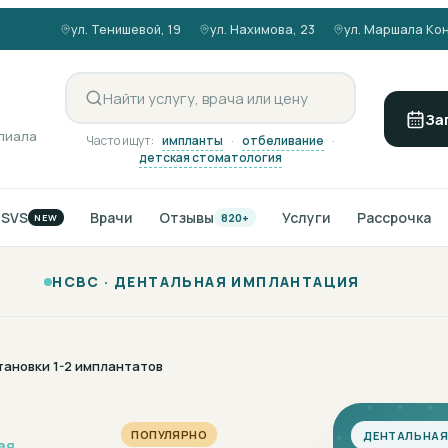
ул. Тенишевой, 19
ул. Нахимова, 23
ул. Маршала Кон
За
илиала
Часто ищут:
импланты
·
отбеливание
·
детская стоматология
NSVS
Врачи
Отзывы
Услуги
Рассрочка
820+
NEW
НСВС ·
ДЕНТАЛЬНАЯ ИМПЛАНТАЦИЯ
тановки 1-2 имплантатов
ПОПУЛЯРНО
ДЕНТАЛЬНАЯ
ая