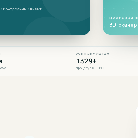
 и контрольный визит
ЦИФРОВОЙ 
3D-сканер 
Я
УЖЕ ВЫПОЛНЕНО
а
1329+
рача
процедур в НСВС