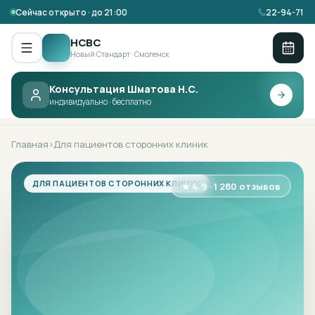
Сейчас открыто · до 21:00
22-94-71
НСВС
Новый Стандарт · Смоленск
Консультация Шматова Н.С.
НСВС ·
ДЛЯ ПАЦИЕНТОВ СТОРОННИХ
индивидуально · бесплатно
КЛИНИК
Главная
Для пациентов сторонних клиник
›
ДЛЯ ПАЦИЕНТОВ СТОРОННИХ КЛИНИК
★ 4.9 · 1 280 отзывов