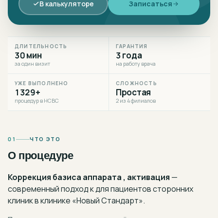
В калькуляторе
Записаться
ДЛИТЕЛЬНОСТЬ
ГАРАНТИЯ
30 мин
3 года
за один визит
на работу врача
УЖЕ ВЫПОЛНЕНО
СЛОЖНОСТЬ
1329+
Простая
процедур в НСВС
2 из 4 филиалов
01
ЧТО ЭТО
О процедуре
Коррекция базиса аппарата , активация
—
современный подход к
для пациентов сторонних
клиник
в клинике «Новый Стандарт».