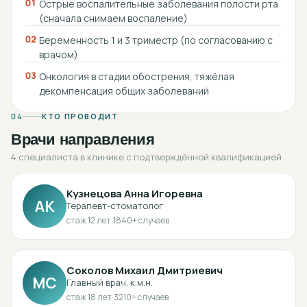
01
Острые воспалительные заболевания полости рта
(сначала снимаем воспаление)
02
Беременность 1 и 3 триместр (по согласованию с
врачом)
03
Онкология в стадии обострения, тяжёлая
декомпенсация общих заболеваний
04
КТО ПРОВОДИТ
Врачи направления
4 специалиста в клинике с подтверждённой квалификацией
Кузнецова Анна Игоревна
АК
Терапевт-стоматолог
стаж
12
лет
·
1840
+ случаев
Соколов Михаил Дмитриевич
МС
Главный врач, к.м.н.
стаж
18
лет
·
3210
+ случаев