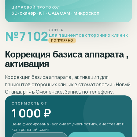
ЦИФРОВОЙ ПРОТОКОЛ
3D-сканер · КТ · CAD/CAM · Микроскоп
№
7102
УСЛУГА
Для пациентов сторонних клиник
ПОПУЛЯРНО
Коррекция базиса аппарата ,
активация
Коррекция базиса аппарата , активация для
пациентов сторонних клиник в стоматологии «Новый
Стандарт» в Смоленске. Запись по телефону.
СТОИМОСТЬ ОТ
1 000 ₽
цена фиксирована · включает диагностику, анестезию и
контрольный визит