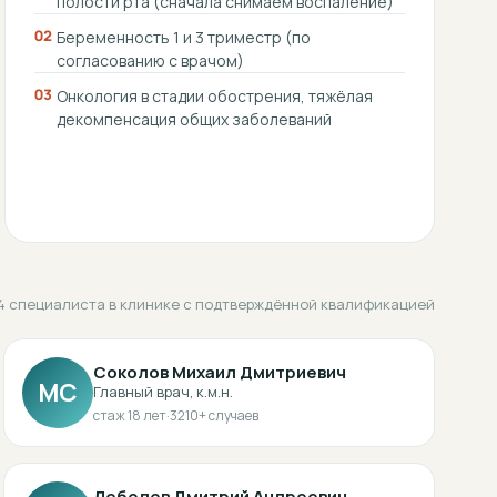
полости рта (сначала снимаем воспаление)
02
Беременность 1 и 3 триместр (по
согласованию с врачом)
03
Онкология в стадии обострения, тяжёлая
декомпенсация общих заболеваний
4 специалиста в клинике с подтверждённой квалификацией
Соколов Михаил Дмитриевич
МС
Главный врач, к.м.н.
стаж
18
лет
·
3210
+ случаев
Лебедев Дмитрий Андреевич