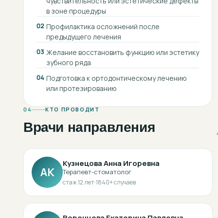
чувствительность или эстетические дефекты
в зоне процедуры
02
Профилактика осложнений после
предыдущего лечения
03
Желание восстановить функцию или эстетику
зубного ряда
04
Подготовка к ортодонтическому лечению
или протезированию
04
КТО ПРОВОДИТ
Врачи направления
Кузнецова Анна Игоревна
АК
Терапевт-стоматолог
стаж
12
лет
·
1840
+ случаев
Воронцова Екатерина Павловна