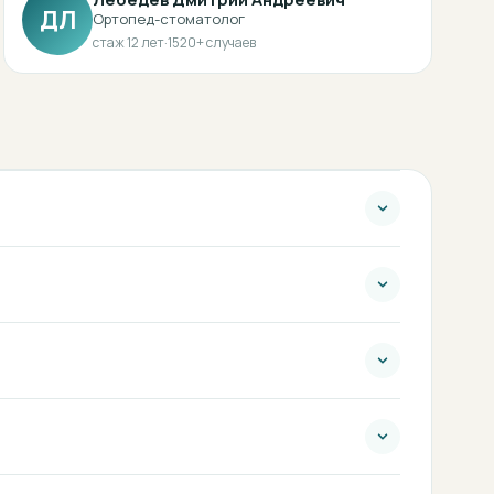
ДЛ
Ортопед-стоматолог
стаж
12
лет
·
1520
+ случаев