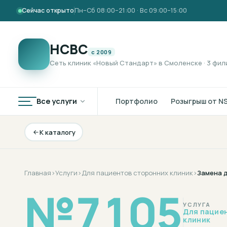
Сейчас открыто
Пн–Сб 08:00–21:00 · Вс 09:00–15:00
НСВС
с 2009
Сеть клиник «Новый Стандарт» в Смоленске · 3 фил
Все услуги
Портфолио
Розыгрыш от N
К каталогу
Главная
›
Услуги
›
Для пациентов сторонних клиник
›
Замена д
№
7105
УСЛУГА
Для пацие
клиник