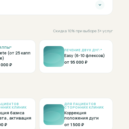
Скидка 10% при выборе 3+ услуг
АППЫ*
ЛЕЧЕНИЕ ДВУХ ДУГ:*
ete (от 25 капп
Easy (6-10 флексов)
е)
от
95 000 ₽
 000 ₽
АЦИЕНТОВ
ДЛЯ ПАЦИЕНТОВ
ННИХ КЛИНИК
СТОРОННИХ КЛИНИК
кция базиса
Коррекция
ата , активация
положения дуги
00 ₽
от
1 500 ₽