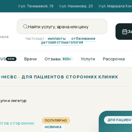
ул. Тенишевой, 19
ул. Нахимова, 23
ул. Маршала Кон
З
иала
Часто ищут:
импланты
·
отбеливание
·
детская стоматология
SVS
Врачи
Отзывы
Услуги
Рассрочка
820+
NEW
НСВС ·
ДЛЯ ПАЦИЕНТОВ СТОРОННИХ КЛИНИК
уги и лигатур
ДЛЯ ПАЦИЕН
ПОПУЛЯРНО
нтов сторонних
НОВИНКА