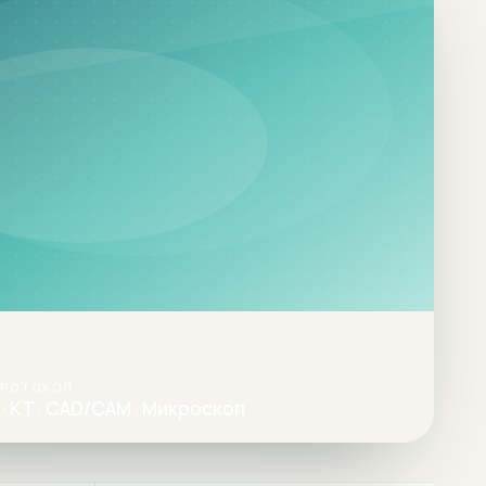
ПРОТОКОЛ
· КТ · CAD/CAM · Микроскоп