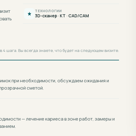
визит
ТЕХНОЛОГИИ
3D-сканер · КТ · CAD/CAM
овать
 4 шага. Вы всегда знаете, что будет на следующем визите.
нимок при необходимости, обсуждаем ожидания и
прозрачной сметой.
димости — лечение кариеса в зоне работ, замеры и
ванием.