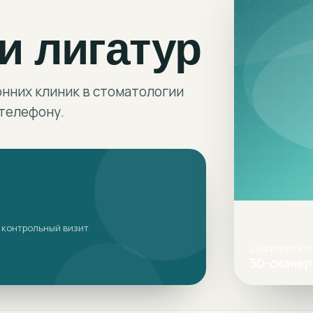
и лигатур
онних клиник в стоматологии
 телефону.
 контрольный визит
ЦИФРОВОЙ 
3D-сканер 