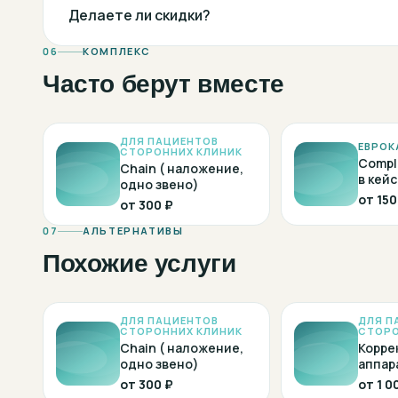
Делаете ли скидки?
06
КОМПЛЕКС
Часто берут вместе
ДЛЯ ПАЦИЕНТОВ
ЕВРОК
СТОРОННИХ КЛИНИК
Compl
Chain ( наложение,
в кейс
одно звено)
от
150
от
300 ₽
07
АЛЬТЕРНАТИВЫ
Похожие услуги
ДЛЯ ПАЦИЕНТОВ
ДЛЯ П
СТОРОННИХ КЛИНИК
СТОРО
Chain ( наложение,
Корре
одно звено)
аппар
от
300 ₽
от
1 0