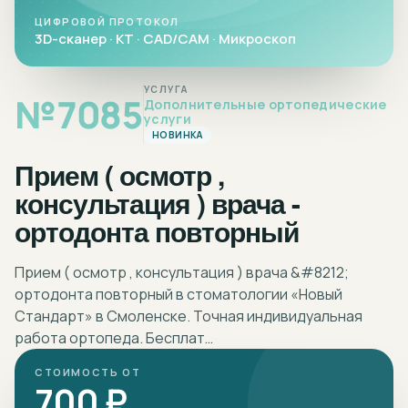
ЦИФРОВОЙ ПРОТОКОЛ
3D-сканер · КТ · CAD/CAM · Микроскоп
УСЛУГА
№
7085
Дополнительные ортопедические
услуги
НОВИНКА
Прием ( осмотр ,
консультация ) врача -
ортодонта повторный
Прием ( осмотр , консультация ) врача &#8212;
ортодонта повторный в стоматологии «Новый
Стандарт» в Смоленске. Точная индивидуальная
работа ортопеда. Бесплат…
СТОИМОСТЬ ОТ
700 ₽