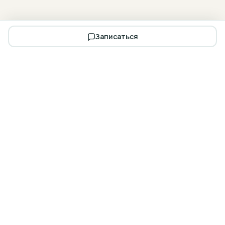
Записаться
Запишитесь на бесплатную
консультацию
Осмотр, план лечения и расчёт стоимости — за 30 минут.
В любом из наших филиалов в Смоленске.
Записаться на
Калькулятор
приём
лечения
Заказать звонок