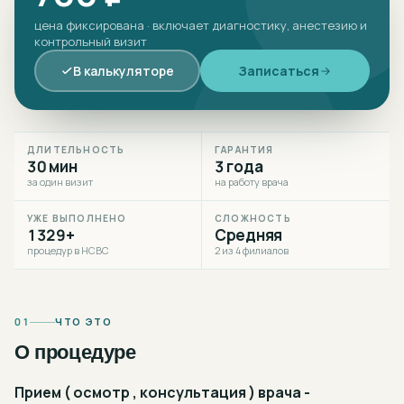
цена фиксирована · включает диагностику, анестезию и
контрольный визит
В калькуляторе
Записаться
ДЛИТЕЛЬНОСТЬ
ГАРАНТИЯ
30 мин
3 года
за один визит
на работу врача
УЖЕ ВЫПОЛНЕНО
СЛОЖНОСТЬ
1329+
Средняя
процедур в НСВС
2 из 4 филиалов
01
ЧТО ЭТО
О процедуре
Прием ( осмотр , консультация ) врача -