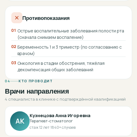
Противопоказания
01
Острые воспалительные заболевания полости рта
(сначала снимаем воспаление)
02
Беременность 1 и 3 триместр (по согласованию с
врачом)
03
Онкология в стадии обострения, тяжёлая
декомпенсация общих заболеваний
04
КТО ПРОВОДИТ
Врачи направления
4 специалиста в клинике с подтверждённой квалификацией
Кузнецова Анна Игоревна
АК
Терапевт-стоматолог
стаж
12
лет
·
1840
+ случаев