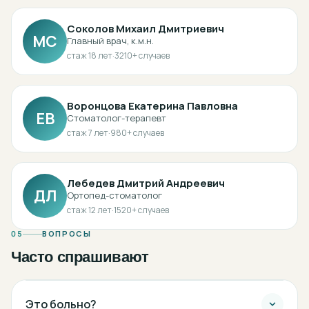
Соколов Михаил Дмитриевич
МС
Главный врач, к.м.н.
стаж
18
лет
·
3210
+ случаев
Воронцова Екатерина Павловна
ЕВ
Стоматолог-терапевт
стаж
7
лет
·
980
+ случаев
Лебедев Дмитрий Андреевич
ДЛ
Ортопед-стоматолог
стаж
12
лет
·
1520
+ случаев
05
ВОПРОСЫ
Часто спрашивают
Это больно?