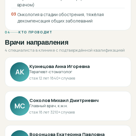
врачом)
03
Онкология в стадии обострения, тяжёлая
декомпенсация общих заболеваний
04
КТО ПРОВОДИТ
Врачи направления
4 специалиста в клинике с подтверждённой квалификацией
Кузнецова Анна Игоревна
АК
Терапевт-стоматолог
стаж
12
лет
·
1840
+ случаев
Соколов Михаил Дмитриевич
МС
Главный врач, к.м.н.
стаж
18
лет
·
3210
+ случаев
Воронцова Екатерина Павловна