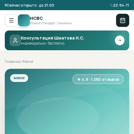
Сейчас открыто · до 21:00
22-94-71
НСВС
Новый Стандарт · Смоленск
Консультация Шматова Н.С.
НСВС ·
МИНИ
индивидуально · бесплатно
Главная
Мини
›
МИНИ
★ 4.9 · 1 280 отзывов