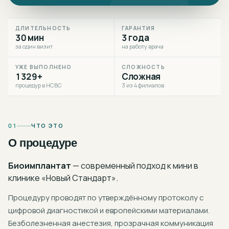
ДЛИТЕЛЬНОСТЬ
ГАРАНТИЯ
30 мин
3 года
за один визит
на работу врача
УЖЕ ВЫПОЛНЕНО
СЛОЖНОСТЬ
1329+
Сложная
процедур в НСВС
3 из 4 филиалов
01
ЧТО ЭТО
О процедуре
Биоимплантат
— современный подход к
мини
в
клинике «Новый Стандарт».
Процедуру проводят по утверждённому протоколу с
цифровой диагностикой и европейскими материалами.
Безболезненная анестезия, прозрачная коммуникация