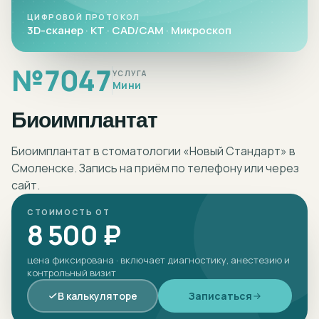
ЦИФРОВОЙ ПРОТОКОЛ
3D-сканер · КТ · CAD/CAM · Микроскоп
№
7047
УСЛУГА
Мини
Биоимплантат
Биоимплантат в стоматологии «Новый Стандарт» в
Смоленске. Запись на приём по телефону или через
сайт.
СТОИМОСТЬ ОТ
8 500 ₽
цена фиксирована · включает диагностику, анестезию и
контрольный визит
В калькуляторе
Записаться