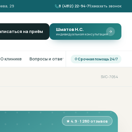
ева, 29
8 (4812) 22-94-71
заказать звонок
Шматов Н.С.
аписаться на приём
индивидуальная консультация
О клинике
Вопросы и ответы
Срочная помощь 24/7
SVC-7054
★ 4.9 · 1 280 отзывов