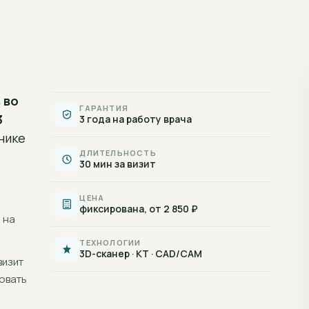
 во
ГАРАНТИЯ
3
3 года на работу врача
нике
ДЛИТЕЛЬНОСТЬ
30 мин за визит
ЦЕНА
фиксирована, от 2 850 ₽
 на
ТЕХНОЛОГИИ
3D-сканер · КТ · CAD/CAM
визит
овать