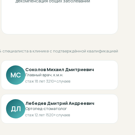
декомпенсация общих заболеваний
4 специалиста в клинике с подтверждённой квалификацией
Соколов Михаил Дмитриевич
МС
Главный врач, к.м.н.
стаж
18
лет
·
3210
+ случаев
Лебедев Дмитрий Андреевич
ДЛ
Ортопед-стоматолог
стаж
12
лет
·
1520
+ случаев