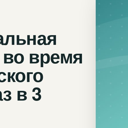
альная
 во время
ского
з в 3