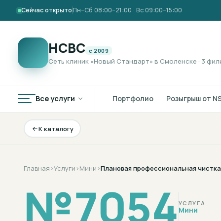
Сейчас открыто
Пн–Сб 08:00–21:00 · Вс 09:00–15:00
НСВС
с 2009
Сеть клиник «Новый Стандарт» в Смоленске · 3 фил
Все услуги
Портфолио
Розыгрыш от N
К каталогу
Главная
›
Услуги
›
Мини
›
Плановая профессиональная чистка з
№
7054
УСЛУГА
Мини