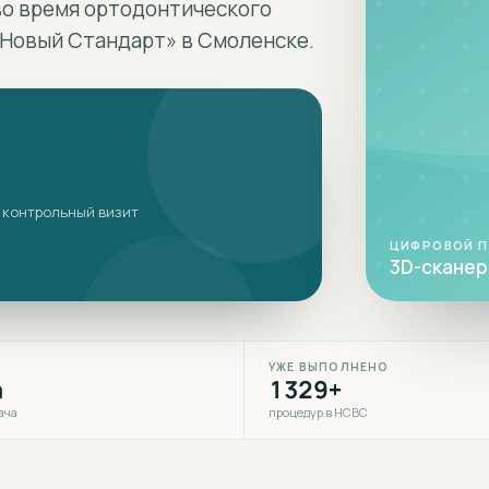
во время ортодонтического
 «Новый Стандарт» в Смоленске.
 контрольный визит
ЦИФРОВОЙ 
3D-сканер 
УЖЕ ВЫПОЛНЕНО
а
1329+
ача
процедур в НСВС