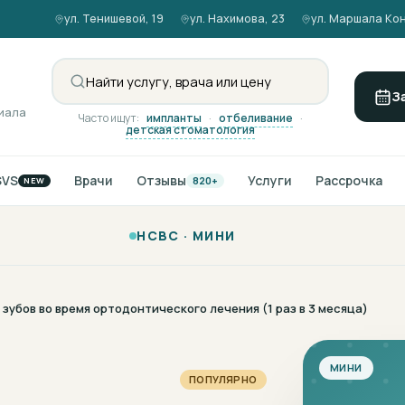
ул. Тенишевой, 19
ул. Нахимова, 23
ул. Маршала Кон
З
иала
Часто ищут:
импланты
·
отбеливание
·
детская стоматология
SVS
Врачи
Отзывы
Услуги
Рассрочка
820+
NEW
НСВС ·
МИНИ
убов во время ортодонтического лечения (1 раз в 3 месяца)
МИНИ
ПОПУЛЯРНО