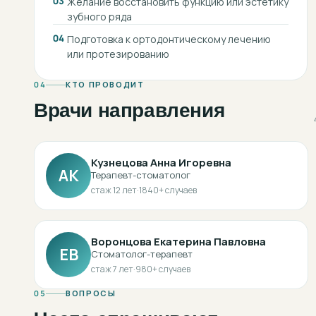
03
Желание восстановить функцию или эстетику
зубного ряда
04
Подготовка к ортодонтическому лечению
или протезированию
04
КТО ПРОВОДИТ
Врачи направления
Кузнецова Анна Игоревна
АК
Терапевт-стоматолог
стаж
12
лет
·
1840
+ случаев
Воронцова Екатерина Павловна
ЕВ
Стоматолог-терапевт
стаж
7
лет
·
980
+ случаев
05
ВОПРОСЫ