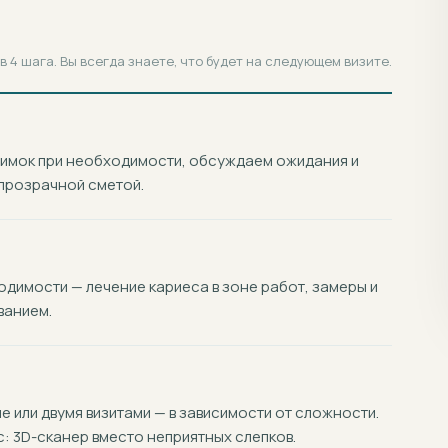
 4 шага. Вы всегда знаете, что будет на следующем визите.
нимок при необходимости, обсуждаем ожидания и
прозрачной сметой.
димости — лечение кариеса в зоне работ, замеры и
ванием.
 или двумя визитами — в зависимости от сложности.
 3D-сканер вместо неприятных слепков.