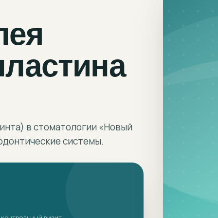
лея
пластина
винта) в стоматологии «Новый
одонтические системы.
 контрольный визит