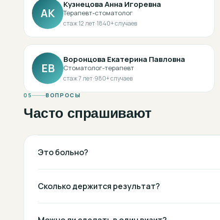
Кузнецова Анна Игоревна
АК
Терапевт-стоматолог
стаж
12
лет
·
1840
+ случаев
Воронцова Екатерина Павловна
ЕВ
Стоматолог-терапевт
стаж
7
лет
·
980
+ случаев
05
ВОПРОСЫ
Часто спрашивают
Это больно?
Сколько держится результат?