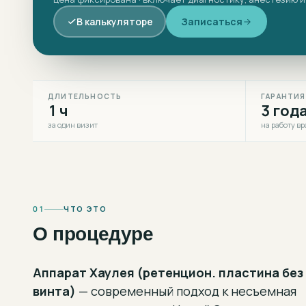
В калькуляторе
Записаться
ДЛИТЕЛЬНОСТЬ
ГАРАНТИЯ
1 ч
3 год
за один визит
на работу вр
01
ЧТО ЭТО
О процедуре
Аппарат Хаулея (ретенцион. пластина без
винта)
— современный подход к
несъемная