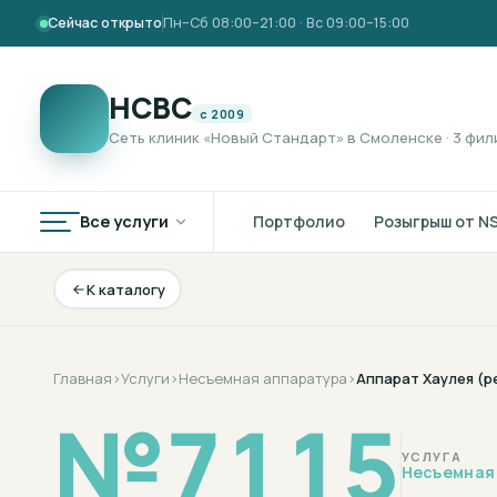
Сейчас открыто
Пн–Сб 08:00–21:00 · Вс 09:00–15:00
НСВС
с 2009
Сеть клиник «Новый Стандарт» в Смоленске · 3 фил
Все услуги
Портфолио
Розыгрыш от N
К каталогу
Главная
›
Услуги
›
Несъемная аппаратура
›
Аппарат Хаулея (р
№
7115
УСЛУГА
Несъемная