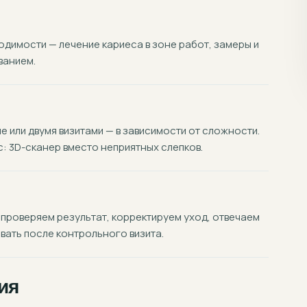
димости — лечение кариеса в зоне работ, замеры и
ванием.
 или двумя визитами — в зависимости от сложности.
 3D-сканер вместо неприятных слепков.
 проверяем результат, корректируем уход, отвечаем
вать после контрольного визита.
ия