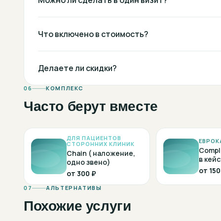
Можно ли сделать в один визит?
Что включено в стоимость?
Делаете ли скидки?
06
КОМПЛЕКС
Часто берут вместе
ДЛЯ ПАЦИЕНТОВ
ЕВРОК
СТОРОННИХ КЛИНИК
Compl
Chain ( наложение,
в кейс
одно звено)
от
150
от
300 ₽
07
АЛЬТЕРНАТИВЫ
Похожие услуги