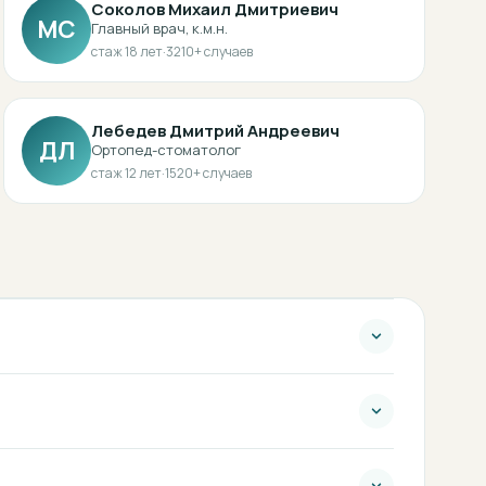
Соколов Михаил Дмитриевич
МС
Главный врач, к.м.н.
стаж
18
лет
·
3210
+ случаев
Лебедев Дмитрий Андреевич
ДЛ
Ортопед-стоматолог
стаж
12
лет
·
1520
+ случаев