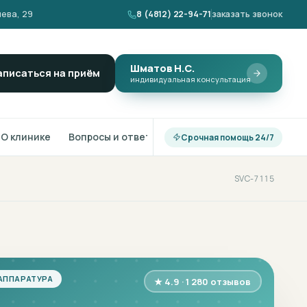
ева, 29
8 (4812) 22-94-71
заказать звонок
Шматов Н.С.
аписаться на приём
индивидуальная консультация
О клинике
Вопросы и ответы
Срочная помощь 24/7
SVC-7115
АППАРАТУРА
★ 4.9 · 1 280 отзывов