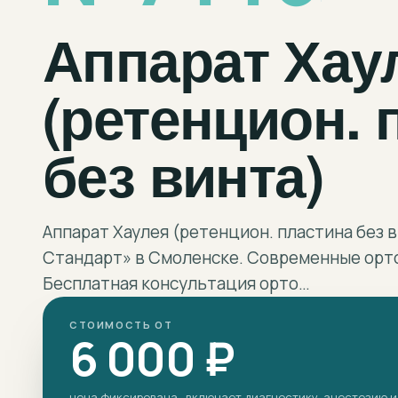
Аппарат Хау
(ретенцион. 
без винта)
Аппарат Хаулея (ретенцион. пластина без 
Стандарт» в Смоленске. Современные орт
Бесплатная консультация орто…
СТОИМОСТЬ ОТ
6 000 ₽
цена фиксирована · включает диагностику, анестезию и