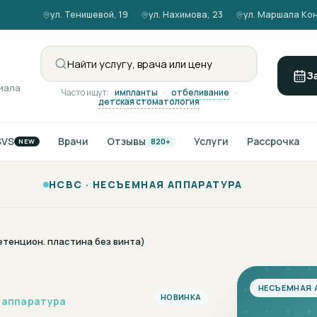
ул. Тенишевой, 19
ул. Нахимова, 23
ул. Маршала Кон
З
иала
Часто ищут:
импланты
·
отбеливание
·
детская стоматология
SVS
Врачи
Отзывы
Услуги
Рассрочка
820+
NEW
НСВС ·
НЕСЪЕМНАЯ АППАРАТУРА
етенцион. пластина без винта)
НЕСЪЕМНАЯ 
НОВИНКА
 аппаратура