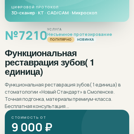
ЦИФРОВОЙ ПРОТОКОЛ
3D-сканер · КТ · CAD/CAM · Микроскоп
№
7210
УСЛУГА
Несъемное протезирование
ПОПУЛЯРНО
НОВИНКА
Функциональная
реставрация зубов( 1
единица)
Функциональная реставрация зубов( 1 единица) в
стоматологии «Новый Стандарт» в Смоленске.
Точная подгонка, материалы премиум-класса.
Бесплатная консультация …
СТОИМОСТЬ ОТ
9 000 ₽