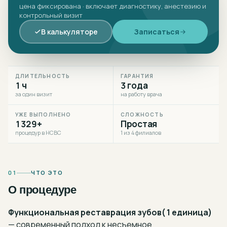
цена фиксирована · включает диагностику, анестезию и
контрольный визит
В калькуляторе
Записаться
ДЛИТЕЛЬНОСТЬ
ГАРАНТИЯ
1 ч
3 года
за один визит
на работу врача
УЖЕ ВЫПОЛНЕНО
СЛОЖНОСТЬ
1329+
Простая
процедур в НСВС
1 из 4 филиалов
01
ЧТО ЭТО
О процедуре
Функциональная реставрация зубов( 1 единица)
— современный подход к
несъемное