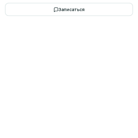
Записаться
Запишитесь на бесплатную
консультацию
Осмотр, план лечения и расчёт стоимости — за 30 минут.
В любом из наших филиалов в Смоленске.
Записаться на
Калькулятор
приём
лечения
Заказать звонок