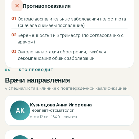
Противопоказания
01
Острые воспалительные заболевания полости рта
(сначала снимаем воспаление)
02
Беременность 1 и 3 триместр (по согласованию с
врачом)
03
Онкология в стадии обострения, тяжёлая
декомпенсация общих заболеваний
04
КТО ПРОВОДИТ
Врачи направления
4 специалиста в клинике с подтверждённой квалификацией
Кузнецова Анна Игоревна
АК
Терапевт-стоматолог
стаж
12
лет
·
1840
+ случаев