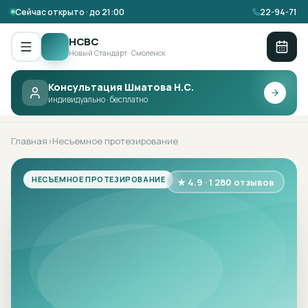
Сейчас открыто · до 21:00
22-94-71
НСВС
Новый Стандарт · Смоленск
Консультация Шматова Н.С.
НСВС ·
НЕСЪЕМНОЕ
индивидуально · бесплатно
ПРОТЕЗИРОВАНИЕ
Главная
Несъемное протезирование
›
НЕСЪЕМНОЕ ПРОТЕЗИРОВАНИЕ
★ 4.9 · 1 280 отзывов