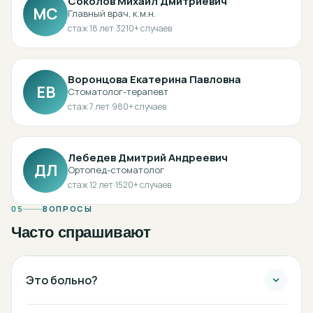
Соколов Михаил Дмитриевич
МС
Главный врач, к.м.н.
стаж
18
лет
·
3210
+ случаев
Воронцова Екатерина Павловна
ЕВ
Стоматолог-терапевт
стаж
7
лет
·
980
+ случаев
Лебедев Дмитрий Андреевич
ДЛ
Ортопед-стоматолог
стаж
12
лет
·
1520
+ случаев
05
ВОПРОСЫ
Часто спрашивают
Это больно?