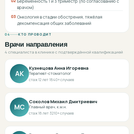
02
Беременность 1 и 3 триместр (по согласованию с
врачом)
03
Онкология в стадии обострения, тяжёлая
декомпенсация общих заболеваний
04
КТО ПРОВОДИТ
Врачи направления
4 специалиста в клинике с подтверждённой квалификацией
Кузнецова Анна Игоревна
АК
Терапевт-стоматолог
стаж
12
лет
·
1840
+ случаев
Соколов Михаил Дмитриевич
МС
Главный врач, к.м.н.
стаж
18
лет
·
3210
+ случаев