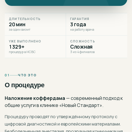
ДЛИТЕЛЬНОСТЬ
ГАРАНТИЯ
20 мин
3 года
за один визит
на работу врача
УЖЕ ВЫПОЛНЕНО
СЛОЖНОСТЬ
1329+
Сложная
процедур в НСВС
3 из 4 филиалов
01
ЧТО ЭТО
О процедуре
Наложение коффердама
— современный подход к
общие услуги
в клинике «Новый Стандарт».
Процедуру проводят по утверждённому протоколу с
цифровой диагностикой и европейскими материалами.
Безболезненная анестезия, прозрачная коммуникация