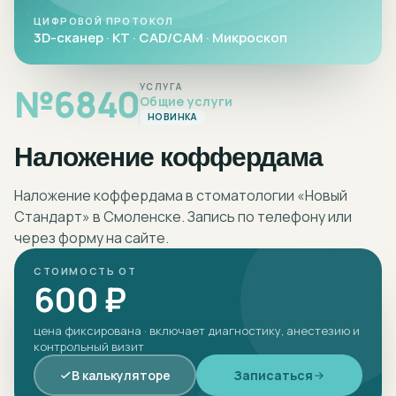
ЦИФРОВОЙ ПРОТОКОЛ
3D-сканер · КТ · CAD/CAM · Микроскоп
№
6840
УСЛУГА
Общие услуги
НОВИНКА
Наложение коффердама
Наложение коффердама в стоматологии «Новый
Стандарт» в Смоленске. Запись по телефону или
через форму на сайте.
СТОИМОСТЬ ОТ
600 ₽
цена фиксирована · включает диагностику, анестезию и
контрольный визит
В калькуляторе
Записаться