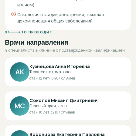
врачом)
03
Онкология в стадии обострения, тяжёлая
декомпенсация общих заболеваний
04
КТО ПРОВОДИТ
Врачи направления
4 специалиста в клинике с подтверждённой квалификацией
Кузнецова Анна Игоревна
АК
Терапевт-стоматолог
стаж
12
лет
·
1840
+ случаев
Соколов Михаил Дмитриевич
МС
Главный врач, к.м.н.
стаж
18
лет
·
3210
+ случаев
Воронцова Екатерина Павловна