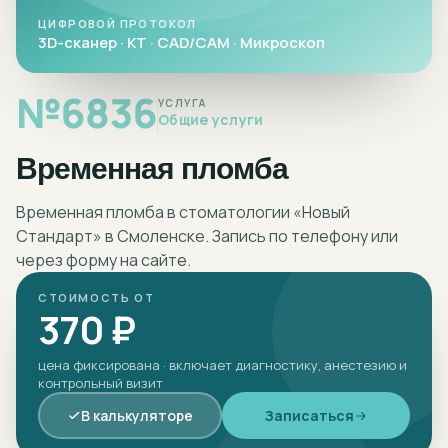
ЦИФРОВОЙ ПРОТОКОЛ
3D-сканер · КТ · CAD/CAM · Микроскоп
№
6836
УСЛУГА
Общие услуги
Временная пломба
Временная пломба в стоматологии «Новый
Стандарт» в Смоленске. Запись по телефону или
через форму на сайте.
СТОИМОСТЬ ОТ
370 ₽
цена фиксирована · включает диагностику, анестезию и
контрольный визит
В калькуляторе
Записаться