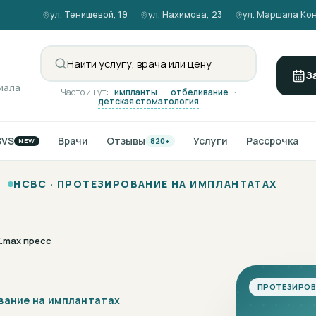
ул. Тенишевой, 19
ул. Нахимова, 23
ул. Маршала Кон
З
иала
Часто ищут:
импланты
·
отбеливание
·
детская стоматология
SVS
Врачи
Отзывы
Услуги
Рассрочка
820+
NEW
НСВС ·
ПРОТЕЗИРОВАНИЕ НА ИМПЛАНТАТАХ
E.max пресс
ПРОТЕЗИРОВ
вание на имплантатах