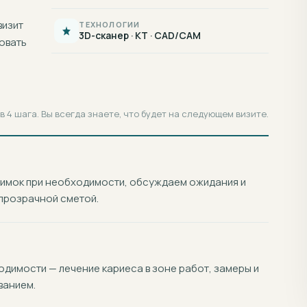
визит
ТЕХНОЛОГИИ
3D-сканер · КТ · CAD/CAM
овать
 4 шага. Вы всегда знаете, что будет на следующем визите.
нимок при необходимости, обсуждаем ожидания и
прозрачной сметой.
димости — лечение кариеса в зоне работ, замеры и
ванием.