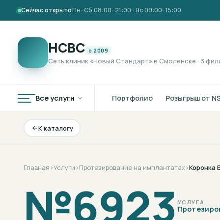
Сейчас открыто
Пн–Сб 08:00–21:00 · Вс 09:00–15:00
НСВС
с 2009
Сеть клиник «Новый Стандарт» в Смоленске · 3 фил
Все услуги
Портфолио
Розыгрыш от N
К каталогу
Главная
›
Услуги
›
Протезирование на имплантатах
›
Коронка 
№
6923
УСЛУГА
Протезиро