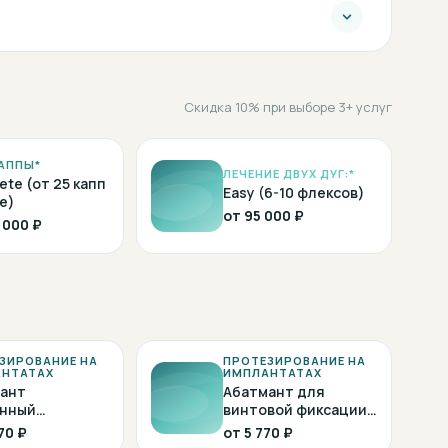
Скидка 10% при выборе 3+ услуг
АППЫ*
ЛЕЧЕНИЕ ДВУХ ДУГ:*
ete (от 25 капп
Easy (6-10 флексов)
е)
от
95 000 ₽
 000 ₽
ЗИРОВАНИЕ НА
ПРОТЕЗИРОВАНИЕ НА
НТАТАХ
ИМПЛАНТАТАХ
ант
Абатмант для
нный
винтовой фиксации
UMANN
STRAUMANN
70 ₽
от
5 770 ₽