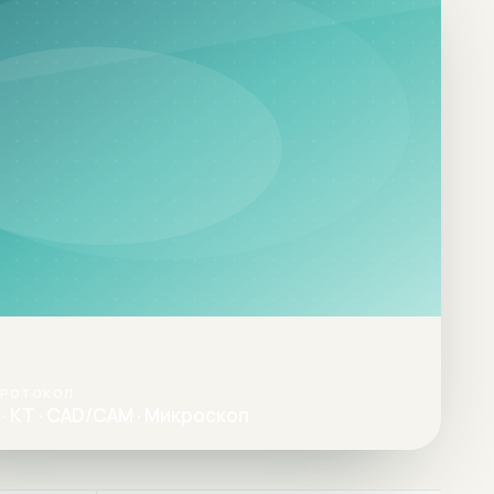
ПРОТОКОЛ
· КТ · CAD/CAM · Микроскоп