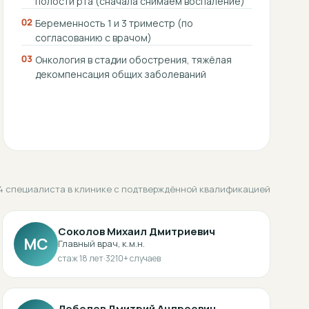
полости рта (сначала снимаем воспаление)
02
Беременность 1 и 3 триместр (по
согласованию с врачом)
03
Онкология в стадии обострения, тяжёлая
декомпенсация общих заболеваний
4 специалиста в клинике с подтверждённой квалификацией
Соколов Михаил Дмитриевич
МС
Главный врач, к.м.н.
стаж
18
лет
·
3210
+ случаев
Лебедев Дмитрий Андреевич