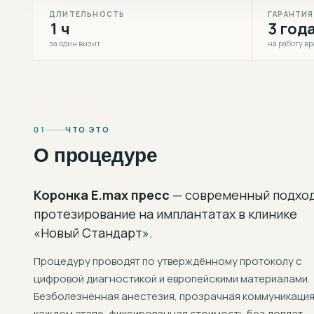
ДЛИТЕЛЬНОСТЬ
ГАРАНТИЯ
1 ч
3 год
за один визит
на работу вр
01
ЧТО ЭТО
О процедуре
Коронка E.max пресс
— современный подход
протезирование на имплантатах
в клинике
«Новый Стандарт».
Процедуру проводят по утверждённому протоколу с
цифровой диагностикой и европейскими материалами.
Безболезненная анестезия, прозрачная коммуникация
каждом этапе, фиксированная стоимость без доплат.