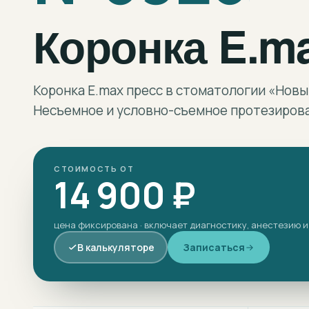
Коронка E.m
Коронка E.max пресс в стоматологии «Новы
Несъемное и условно-съемное протезирова
СТОИМОСТЬ ОТ
14 900 ₽
цена фиксирована · включает диагностику, анестезию и
В калькуляторе
Записаться