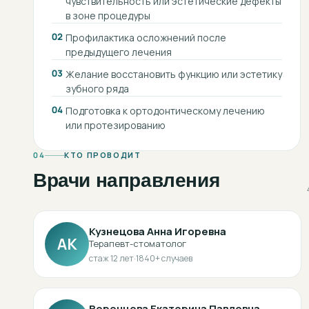
чувствительность или эстетические дефекты
в зоне процедуры
02
Профилактика осложнений после
предыдущего лечения
03
Желание восстановить функцию или эстетику
зубного ряда
04
Подготовка к ортодонтическому лечению
или протезированию
04
КТО ПРОВОДИТ
Врачи направления
Кузнецова Анна Игоревна
АК
Терапевт-стоматолог
стаж
12
лет
·
1840
+ случаев
Воронцова Екатерина Павловна