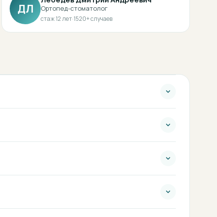
ДЛ
Ортопед-стоматолог
стаж
12
лет
·
1520
+ случаев