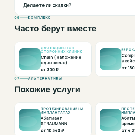
Делаете ли скидки?
06
КОМПЛЕКС
Часто берут вместе
ДЛЯ ПАЦИЕНТОВ
ЕВРОК
СТОРОННИХ КЛИНИК
Compl
Chain ( наложение,
в кейс
одно звено)
от
150
от
300 ₽
07
АЛЬТЕРНАТИВЫ
Похожие услуги
ПРОТЕЗИРОВАНИЕ НА
ПРОТЕ
ИМПЛАНТАТАХ
ИМПЛА
Абатмант
Абатм
STRAUMANN
време
STRA
от
10 540 ₽
от
4 2