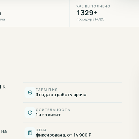
УЖЕ ВЫПОЛНЕНО
а
1329+
ача
процедур в НСВС
 к
ГАРАНТИЯ
3 года на работу врача
ДЛИТЕЛЬНОСТЬ
1 ч за визит
ЦЕНА
 на
фиксирована, от 14 900 ₽