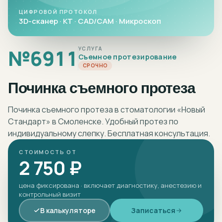
ЦИФРОВОЙ ПРОТОКОЛ
3D-сканер · КТ · CAD/CAM · Микроскоп
№
6911
УСЛУГА
Съемное протезирование
СРОЧНО
Починка съемного протеза
Починка съемного протеза в стоматологии «Новый
Стандарт» в Смоленске. Удобный протез по
индивидуальному слепку. Бесплатная консультация.
СТОИМОСТЬ ОТ
2 750 ₽
цена фиксирована · включает диагностику, анестезию и
контрольный визит
В калькуляторе
Записаться