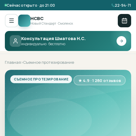
Сейчас открыто · до 21:00
22-94-71
НСВС
Новый Стандарт · Смоленск
Консультация Шматова Н.С.
НСВС ·
СЪЕМНОЕ ПРОТЕЗИРОВАНИЕ
индивидуально · бесплатно
Главная
Съемное протезирование
›
СЪЕМНОЕ ПРОТЕЗИРОВАНИЕ
★ 4.9 · 1 280 отзывов