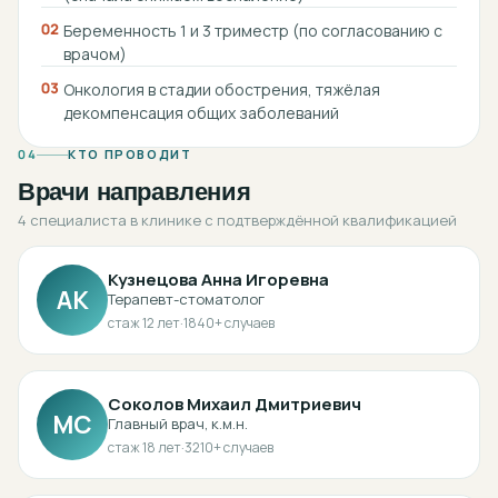
02
Беременность 1 и 3 триместр (по согласованию с
врачом)
03
Онкология в стадии обострения, тяжёлая
декомпенсация общих заболеваний
04
КТО ПРОВОДИТ
Врачи направления
4 специалиста в клинике с подтверждённой квалификацией
Кузнецова Анна Игоревна
АК
Терапевт-стоматолог
стаж
12
лет
·
1840
+ случаев
Соколов Михаил Дмитриевич
МС
Главный врач, к.м.н.
стаж
18
лет
·
3210
+ случаев