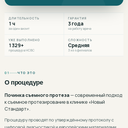
ДЛИТЕЛЬНОСТЬ
ГАРАНТИЯ
1 ч
3 года
за один визит
на работу врача
УЖЕ ВЫПОЛНЕНО
СЛОЖНОСТЬ
1329+
Средняя
процедур в НСВС
3 из 4 филиалов
01
ЧТО ЭТО
О процедуре
Починка съемного протеза
— современный подход
к
съемное протезирование
в клинике «Новый
Стандарт».
Процедуру проводят по утверждённому протоколу с
цифровой диагностикой и европейскими материалами.