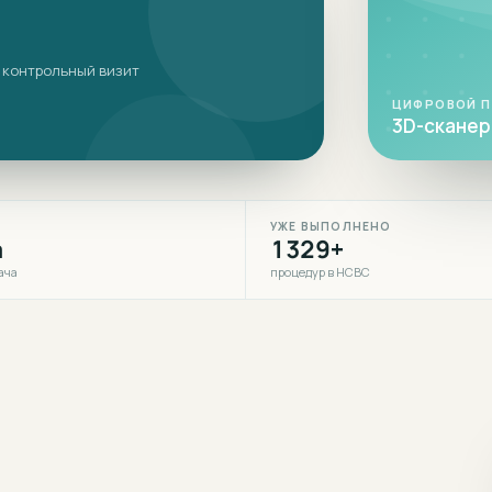
 контрольный визит
ЦИФРОВОЙ 
3D-сканер 
УЖЕ ВЫПОЛНЕНО
а
1329+
ача
процедур в НСВС