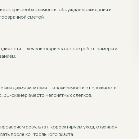
нимок при необходимости, обсуждаем ожидания и
прозрачной сметой.
димости — лечение кариеса в зоне работ, замеры и
ванием.
 или двумя визитами — в зависимости от сложности.
 3D-сканер вместо неприятных слепков.
 проверяем результат, корректируем уход, отвечаем
вать после контрольного визита.