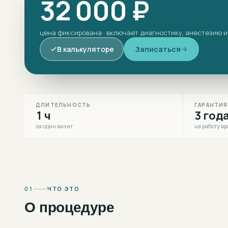
32 000 ₽
цена фиксирована · включает диагностику, анестезию и
В калькуляторе
Записаться
ДЛИТЕЛЬНОСТЬ
ГАРАНТИЯ
1 ч
3 год
за один визит
на работу вр
01
ЧТО ЭТО
О процедуре