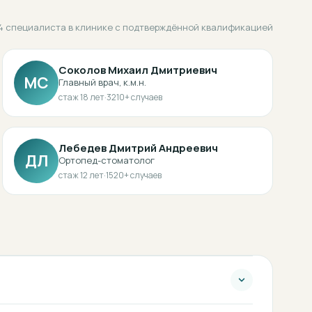
4 специалиста в клинике с подтверждённой квалификацией
Соколов Михаил Дмитриевич
МС
Главный врач, к.м.н.
стаж
18
лет
·
3210
+ случаев
Лебедев Дмитрий Андреевич
ДЛ
Ортопед-стоматолог
стаж
12
лет
·
1520
+ случаев