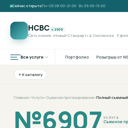
Сейчас открыто
Пн–Сб 08:00–21:00 · Вс 09:00–15:00
НСВС
с 2009
Сеть клиник «Новый Стандарт» в Смоленске · 3 фил
Все услуги
Портфолио
Розыгрыш от N
К каталогу
Главная
›
Услуги
›
Съемное протезирование
›
Полный съемный
№
6907
УСЛУГА
Съемное п