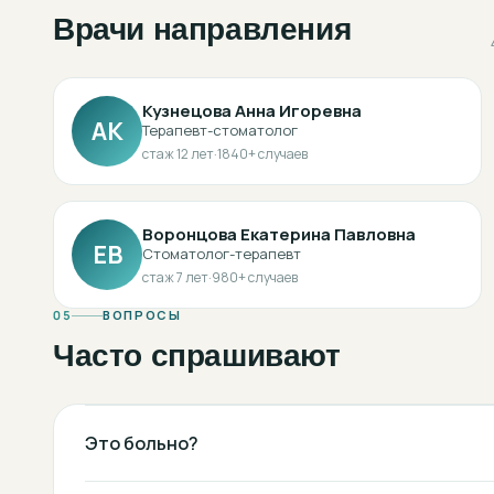
Врачи направления
Кузнецова Анна Игоревна
АК
Терапевт-стоматолог
стаж
12
лет
·
1840
+ случаев
Воронцова Екатерина Павловна
ЕВ
Стоматолог-терапевт
стаж
7
лет
·
980
+ случаев
05
ВОПРОСЫ
Часто спрашивают
Это больно?