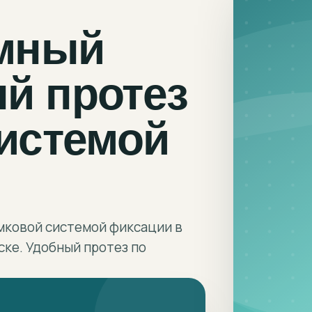
мный
й протез
системой
мковой системой фиксации в
ке. Удобный протез по