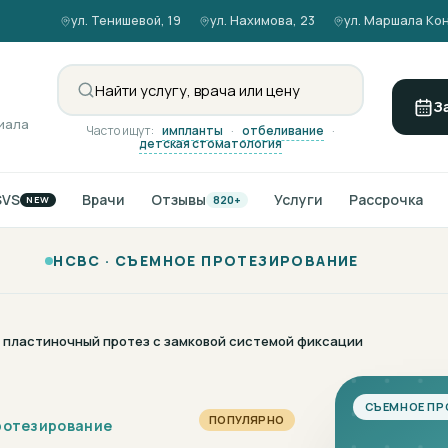
ул. Тенишевой, 19
ул. Нахимова, 23
ул. Маршала Кон
З
иала
Часто ищут:
импланты
·
отбеливание
·
детская стоматология
SVS
Врачи
Отзывы
Услуги
Рассрочка
820+
NEW
НСВС ·
СЪЕМНОЕ ПРОТЕЗИРОВАНИЕ
 пластиночный протез с замковой системой фиксации
СЪЕМНОЕ ПР
ПОПУЛЯРНО
ротезирование