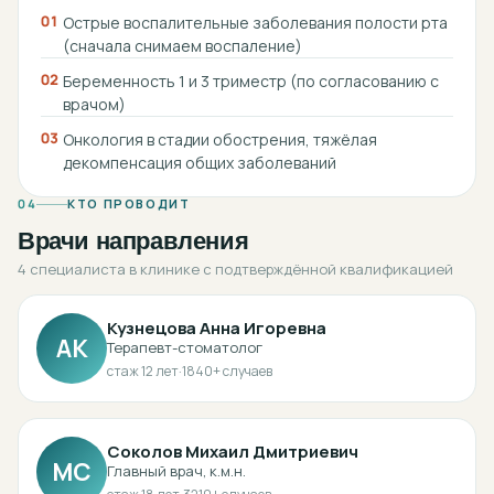
01
Острые воспалительные заболевания полости рта
(сначала снимаем воспаление)
02
Беременность 1 и 3 триместр (по согласованию с
врачом)
03
Онкология в стадии обострения, тяжёлая
декомпенсация общих заболеваний
04
КТО ПРОВОДИТ
Врачи направления
4 специалиста в клинике с подтверждённой квалификацией
Кузнецова Анна Игоревна
АК
Терапевт-стоматолог
стаж
12
лет
·
1840
+ случаев
Соколов Михаил Дмитриевич
МС
Главный врач, к.м.н.