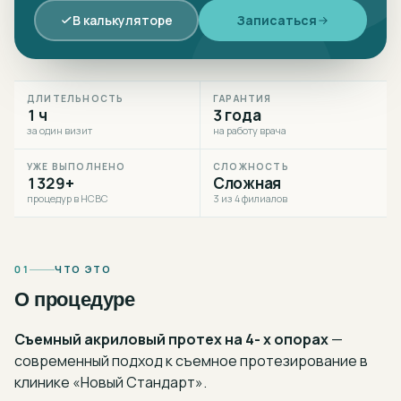
В калькуляторе
Записаться
ДЛИТЕЛЬНОСТЬ
ГАРАНТИЯ
1 ч
3 года
за один визит
на работу врача
УЖЕ ВЫПОЛНЕНО
СЛОЖНОСТЬ
1329+
Сложная
процедур в НСВС
3 из 4 филиалов
01
ЧТО ЭТО
О процедуре
Съемный акриловый протех на 4- х опорах
—
современный подход к
съемное протезирование
в
клинике «Новый Стандарт».