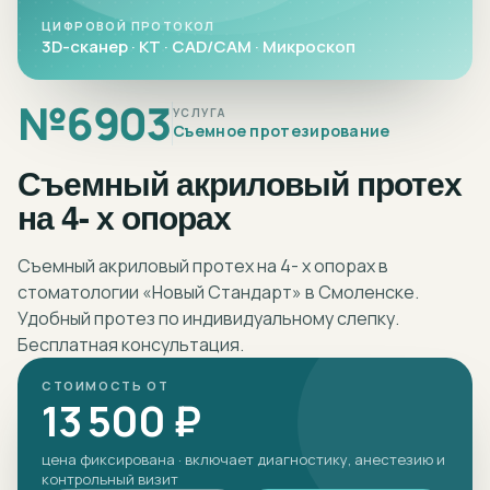
ЦИФРОВОЙ ПРОТОКОЛ
3D-сканер · КТ · CAD/CAM · Микроскоп
№
6903
УСЛУГА
Съемное протезирование
Съемный акриловый протех
на 4- х опорах
Съемный акриловый протех на 4- х опорах в
стоматологии «Новый Стандарт» в Смоленске.
Удобный протез по индивидуальному слепку.
Бесплатная консультация.
СТОИМОСТЬ ОТ
13 500 ₽
цена фиксирована · включает диагностику, анестезию и
контрольный визит