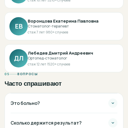
стаж
18
лет
·
3210
+ случаев
Воронцова Екатерина Павловна
ЕВ
Стоматолог-терапевт
стаж
7
лет
·
980
+ случаев
Лебедев Дмитрий Андреевич
ДЛ
Ортопед-стоматолог
стаж
12
лет
·
1520
+ случаев
05
ВОПРОСЫ
Часто спрашивают
Это больно?
Сколько держится результат?