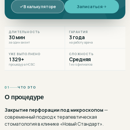
В калькуляторе
Записаться
ДЛИТЕЛЬНОСТЬ
ГАРАНТИЯ
30 мин
3 года
за один визит
на работу врача
УЖЕ ВЫПОЛНЕНО
СЛОЖНОСТЬ
1329+
Средняя
процедур в НСВС
1 из 4 филиалов
01
ЧТО ЭТО
О процедуре
Закрытие перфорации под микроскопом
—
современный подход к
терапевтическая
стоматология
в клинике «Новый Стандарт».