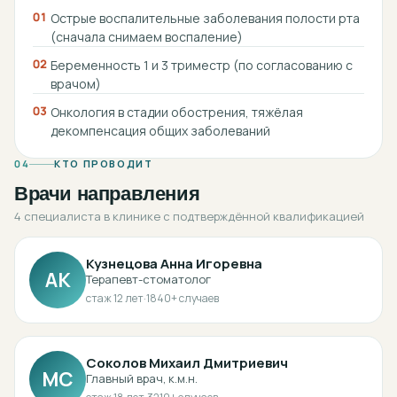
01
Острые воспалительные заболевания полости рта
(сначала снимаем воспаление)
02
Беременность 1 и 3 триместр (по согласованию с
врачом)
03
Онкология в стадии обострения, тяжёлая
декомпенсация общих заболеваний
04
КТО ПРОВОДИТ
Врачи направления
4 специалиста в клинике с подтверждённой квалификацией
Кузнецова Анна Игоревна
АК
Терапевт-стоматолог
стаж
12
лет
·
1840
+ случаев
Соколов Михаил Дмитриевич
МС
Главный врач, к.м.н.