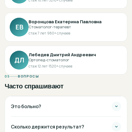
стаж
18
лет
·
3210
+ случаев
Воронцова Екатерина Павловна
ЕВ
Стоматолог-терапевт
стаж
7
лет
·
980
+ случаев
Лебедев Дмитрий Андреевич
ДЛ
Ортопед-стоматолог
стаж
12
лет
·
1520
+ случаев
05
ВОПРОСЫ
Часто спрашивают
Это больно?
Сколько держится результат?