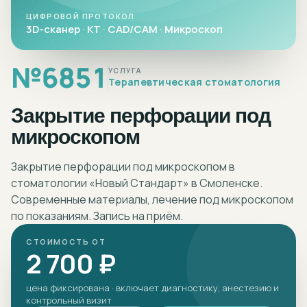
ЦИФРОВОЙ ПРОТОКОЛ
3D-сканер · КТ · CAD/CAM · Микроскоп
№
6851
УСЛУГА
Терапевтическая стоматология
Закрытие перфорации под
микроскопом
Закрытие перфорации под микроскопом в
стоматологии «Новый Стандарт» в Смоленске.
Современные материалы, лечение под микроскопом
по показаниям. Запись на приём.
СТОИМОСТЬ ОТ
2 700 ₽
цена фиксирована · включает диагностику, анестезию и
контрольный визит