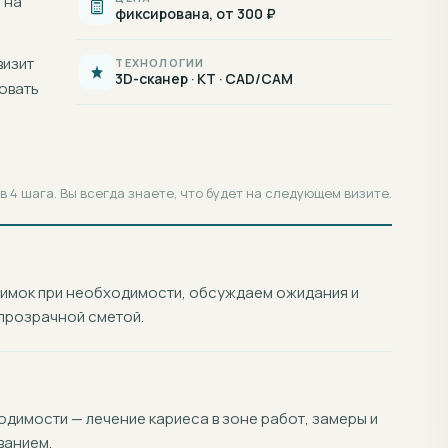
 на
фиксирована, от 300 ₽
визит
ТЕХНОЛОГИИ
3D-сканер · КТ · CAD/CAM
овать
 4 шага. Вы всегда знаете, что будет на следующем визите.
нимок при необходимости, обсуждаем ожидания и
прозрачной сметой.
димости — лечение кариеса в зоне работ, замеры и
ванием.