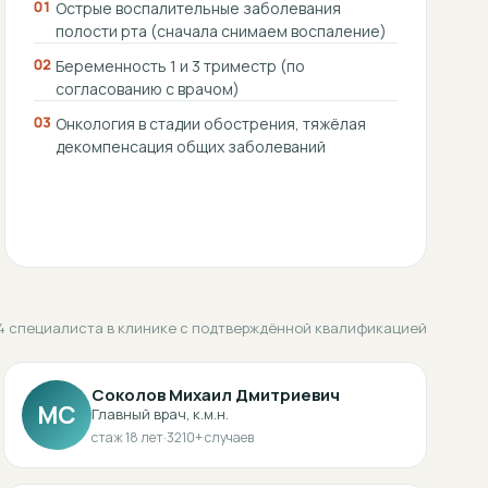
01
Острые воспалительные заболевания
полости рта (сначала снимаем воспаление)
02
Беременность 1 и 3 триместр (по
согласованию с врачом)
03
Онкология в стадии обострения, тяжёлая
декомпенсация общих заболеваний
4 специалиста в клинике с подтверждённой квалификацией
Соколов Михаил Дмитриевич
МС
Главный врач, к.м.н.
стаж
18
лет
·
3210
+ случаев