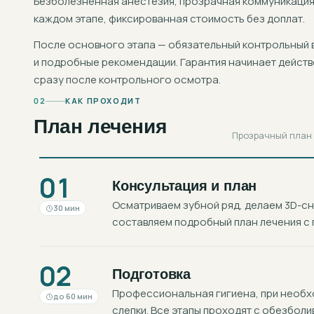
Безболезненная анестезия, прозрачная коммуникация
каждом этапе, фиксированная стоимость без доплат.
После основного этапа — обязательный контрольный 
и подробные рекомендации. Гарантия начинает действ
сразу после контрольного осмотра.
02
КАК ПРОХОДИТ
План лечения
Прозрачный план в
01
Консультация и план
Осматриваем зубной ряд, делаем 3D-с
30 мин
составляем подробный план лечения с 
02
Подготовка
Профессиональная гигиена, при необхо
до 60 мин
слепки. Все этапы проходят с обезболи