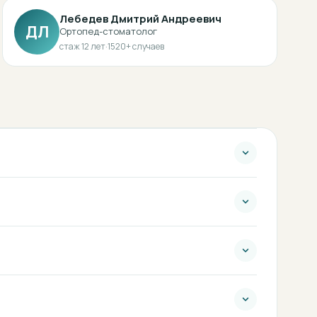
Лебедев Дмитрий Андреевич
ДЛ
Ортопед-стоматолог
стаж
12
лет
·
1520
+ случаев