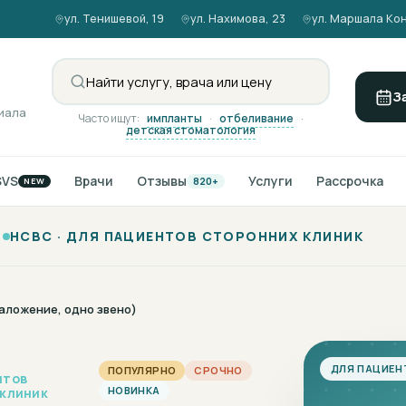
ул. Тенишевой, 19
ул. Нахимова, 23
ул. Маршала Кон
З
иала
Часто ищут:
импланты
·
отбеливание
·
детская стоматология
SVS
Врачи
Отзывы
Услуги
Рассрочка
820+
NEW
НСВС ·
ДЛЯ ПАЦИЕНТОВ СТОРОННИХ КЛИНИК
наложение, одно звено)
ДЛЯ ПАЦИЕН
ПОПУЛЯРНО
СРОЧНО
нтов
НОВИНКА
 клиник