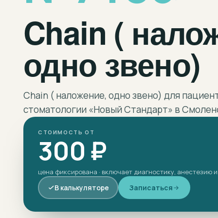
Chain ( нало
одно звено)
Chain ( наложение, одно звено) для пациен
стоматологии «Новый Стандарт» в Смоленс
СТОИМОСТЬ ОТ
300 ₽
цена фиксирована · включает диагностику, анестезию и
В калькуляторе
Записаться