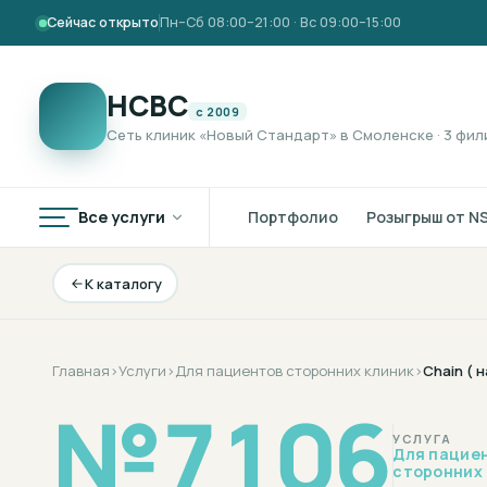
Сейчас открыто
Пн–Сб 08:00–21:00 · Вс 09:00–15:00
НСВС
с 2009
Сеть клиник «Новый Стандарт» в Смоленске · 3 фил
Все услуги
Портфолио
Розыгрыш от N
К каталогу
Главная
›
Услуги
›
Для пациентов сторонних клиник
›
Chain ( 
№
7106
УСЛУГА
Для пацие
сторонних