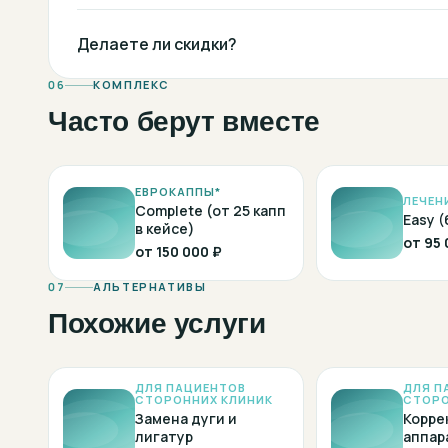
Делаете ли скидки?
06
КОМПЛЕКС
Часто берут вместе
ЕВРОКАППЫ*
ЛЕЧЕНИ
Complete (от 25 капп
Easy (
в кейсе)
от
95 
от
150 000 ₽
07
АЛЬТЕРНАТИВЫ
Похожие услуги
ДЛЯ ПАЦИЕНТОВ
ДЛЯ П
СТОРОННИХ КЛИНИК
СТОРО
Замена дуги и
Корре
лигатур
аппар