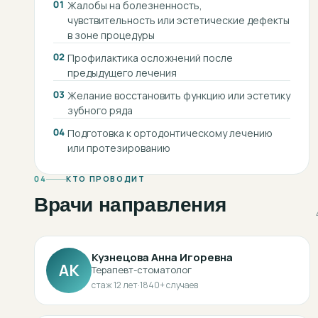
01
Жалобы на болезненность,
чувствительность или эстетические дефекты
в зоне процедуры
02
Профилактика осложнений после
предыдущего лечения
03
Желание восстановить функцию или эстетику
зубного ряда
04
Подготовка к ортодонтическому лечению
или протезированию
04
КТО ПРОВОДИТ
Врачи направления
Кузнецова Анна Игоревна
АК
Терапевт-стоматолог
стаж
12
лет
·
1840
+ случаев