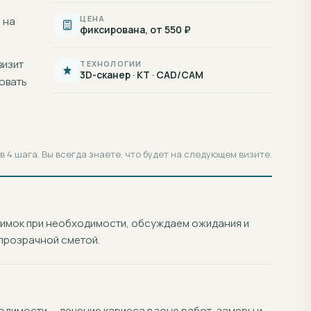
ЦЕНА
 на
фиксирована, от 550 ₽
визит
ТЕХНОЛОГИИ
3D-сканер · КТ · CAD/CAM
овать
 4 шага. Вы всегда знаете, что будет на следующем визите.
нимок при необходимости, обсуждаем ожидания и
прозрачной сметой.
димости — лечение кариеса в зоне работ, замеры и