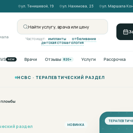
ул. Тенишевой, 19
ул. Нахимова, 23
ул. Маршала Кон
З
иала
Часто ищут:
импланты
·
отбеливание
·
детская стоматология
SVS
Врачи
Отзывы
Услуги
Рассрочка
820+
NEW
НСВС ·
ТЕРАПЕВТИЧЕСКИЙ РАЗДЕЛ
 пломбы
ТЕРАПЕВТИЧ
НОВИНКА
ческий раздел