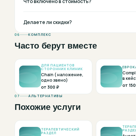
Что включено в стоимость?
Делаете ли скидки?
06
КОМПЛЕКС
Часто берут вместе
ДЛЯ ПАЦИЕНТОВ
ЕВРОК
СТОРОННИХ КЛИНИК
Compl
Chain ( наложение,
в кейс
одно звено)
от
150
от
300 ₽
07
АЛЬТЕРНАТИВЫ
Похожие услуги
ТЕРАП
ТЕРАПЕВТИЧЕСКИЙ
РАЗДЕ
РАЗДЕЛ
Анест