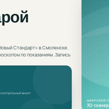
арой
Новый Стандарт» в Смоленске.
оскопом по показаниям. Запись
 контрольный визит
ЦИФРОВОЙ 
3D-сканер 