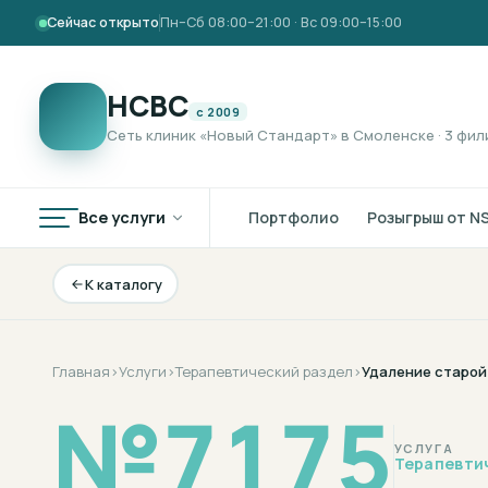
Сейчас открыто
Пн–Сб 08:00–21:00 · Вс 09:00–15:00
НСВС
с 2009
Сеть клиник «Новый Стандарт» в Смоленске · 3 фил
Все услуги
Портфолио
Розыгрыш от N
К каталогу
Главная
›
Услуги
›
Терапевтический раздел
›
Удаление старой
№
7175
УСЛУГА
Терапевти