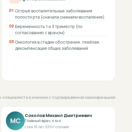
01
Острые воспалительные заболевания
полости рта (сначала снимаем воспаление)
02
Беременность 1 и 3 триместр (по
согласованию с врачом)
03
Онкология в стадии обострения, тяжёлая
декомпенсация общих заболеваний
4 специалиста в клинике с подтверждённой квалификацией
Соколов Михаил Дмитриевич
МС
Главный врач, к.м.н.
стаж
18
лет
·
3210
+ случаев