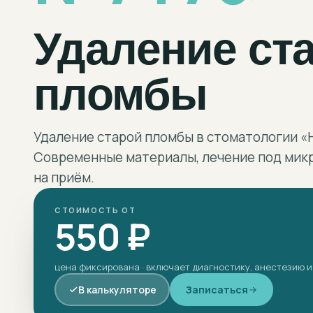
Удаление ст
пломбы
Удаление старой пломбы в стоматологии «
Современные материалы, лечение под микр
на приём.
СТОИМОСТЬ ОТ
550 ₽
цена фиксирована · включает диагностику, анестезию и
В калькуляторе
Записаться