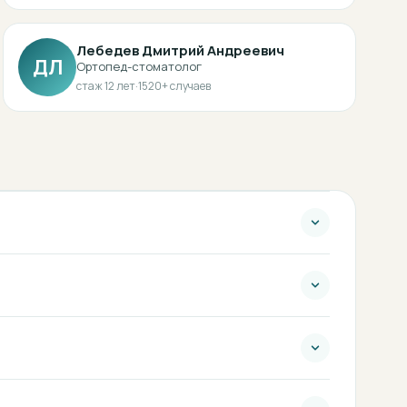
Лебедев Дмитрий Андреевич
ДЛ
Ортопед-стоматолог
стаж
12
лет
·
1520
+ случаев