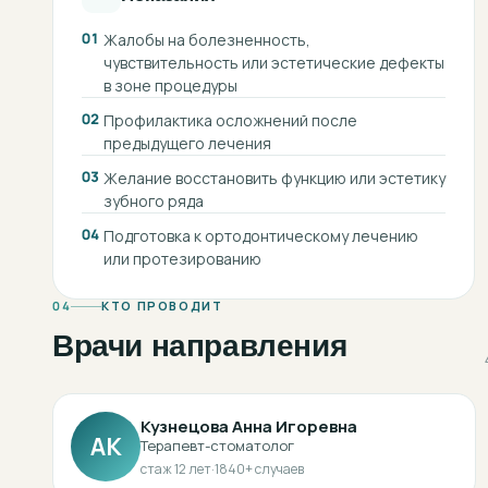
01
Жалобы на болезненность,
чувствительность или эстетические дефекты
в зоне процедуры
02
Профилактика осложнений после
предыдущего лечения
03
Желание восстановить функцию или эстетику
зубного ряда
04
Подготовка к ортодонтическому лечению
или протезированию
04
КТО ПРОВОДИТ
Врачи направления
Кузнецова Анна Игоревна
АК
Терапевт-стоматолог
стаж
12
лет
·
1840
+ случаев