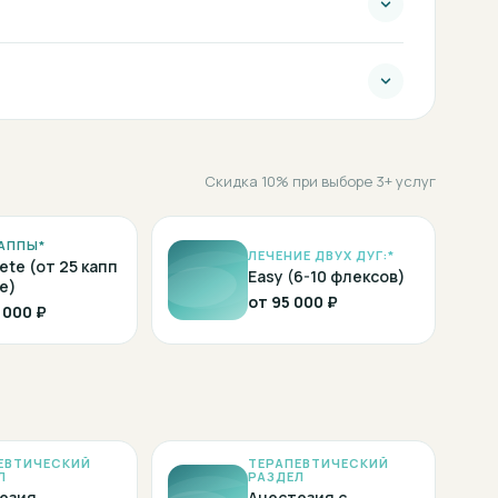
Скидка 10% при выборе 3+ услуг
АППЫ*
ЛЕЧЕНИЕ ДВУХ ДУГ:*
ete (от 25 капп
Easy (6-10 флексов)
е)
от
95 000 ₽
 000 ₽
ЕВТИЧЕСКИЙ
ТЕРАПЕВТИЧЕСКИЙ
Л
РАЗДЕЛ
езия
Анестезия с