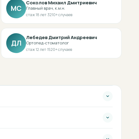
Соколов Михаил Дмитриевич
МС
Главный врач, к.м.н.
стаж
18
лет
·
3210
+ случаев
Лебедев Дмитрий Андреевич
ДЛ
Ортопед-стоматолог
стаж
12
лет
·
1520
+ случаев