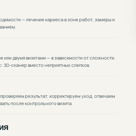
димости — лечение кариеса в зоне работ, замеры и
ванием.
 или двумя визитами — в зависимости от сложности.
 3D-сканер вместо неприятных слепков.
 проверяем результат, корректируем уход, отвечаем
вать после контрольного визита.
ия