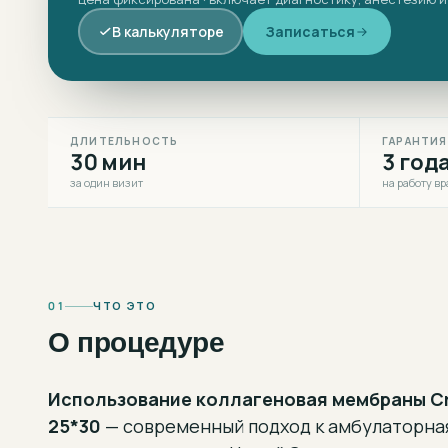
В калькуляторе
Записаться
ДЛИТЕЛЬНОСТЬ
ГАРАНТИЯ
30 мин
3 год
за один визит
на работу вр
01
ЧТО ЭТО
О процедуре
Использование коллагеновая мембраны C
25*30
— современный подход к
амбулаторна