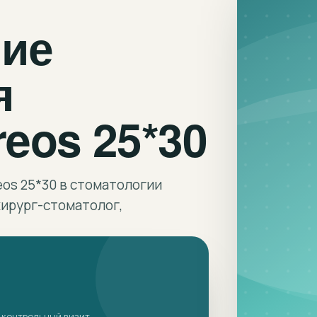
ние
я
eos 25*30
os 25*30 в стоматологии
ирург-стоматолог,
 контрольный визит