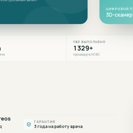
ЦИФРОВОЙ 
3D-сканер 
УЖЕ ВЫПОЛНЕНО
а
1329+
ача
процедур в НСВС
reos
ГАРАНТИЯ
я
3 года на работу врача