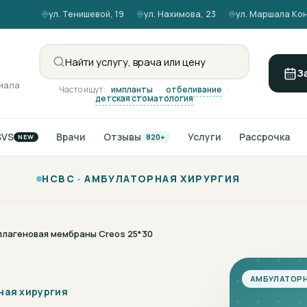
ул. Тенишевой, 19
ул. Нахимова, 23
ул. Маршала Кон
З
иала
Часто ищут:
импланты
·
отбеливание
·
детская стоматология
SVS
Врачи
Отзывы
Услуги
Рассрочка
820+
NEW
НСВС ·
АМБУЛАТОРНАЯ ХИРУРГИЯ
ллагеновая мембраны Creos 25*30
АМБУЛАТОРН
ная хирургия