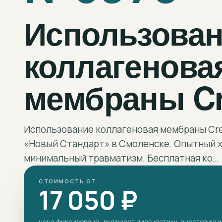
Использова
коллагенова
мембраны Cr
Использование коллагеновая мембраны Cre
«Новый Стандарт» в Смоленске. Опытный х
минимальный травматизм. Бесплатная ко…
СТОИМОСТЬ ОТ
17 050 ₽
цена фиксирована · включает диагностику, анестезию и