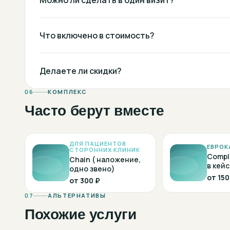
Можно ли сделать в один визит?
Что включено в стоимость?
Делаете ли скидки?
06
КОМПЛЕКС
Часто берут вместе
ДЛЯ ПАЦИЕНТОВ
ЕВРОК
СТОРОННИХ КЛИНИК
Compl
Chain ( наложение,
в кейс
одно звено)
от
150
от
300 ₽
07
АЛЬТЕРНАТИВЫ
Похожие услуги