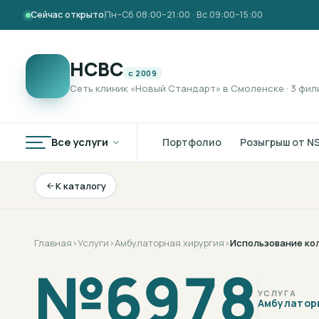
Сейчас открыто
Пн–Сб 08:00–21:00 · Вс 09:00–15:00
НСВС
с 2009
Сеть клиник «Новый Стандарт» в Смоленске · 3 фил
Все услуги
Портфолио
Розыгрыш от N
К каталогу
Главная
›
Услуги
›
Амбулаторная хирургия
›
Использование ко
№
6978
УСЛУГА
Амбулатор