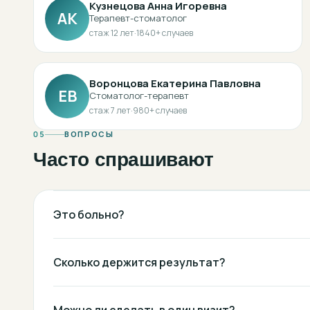
Кузнецова Анна Игоревна
АК
Терапевт-стоматолог
стаж
12
лет
·
1840
+ случаев
Воронцова Екатерина Павловна
ЕВ
Стоматолог-терапевт
стаж
7
лет
·
980
+ случаев
05
ВОПРОСЫ
Часто спрашивают
Это больно?
Сколько держится результат?