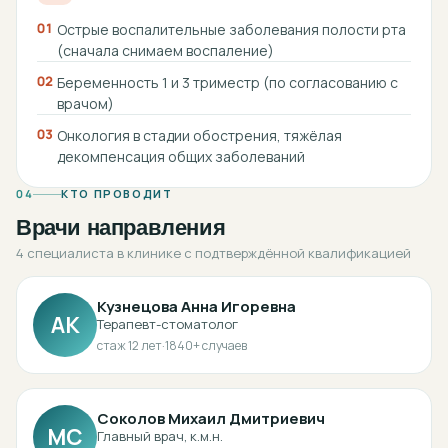
01
Острые воспалительные заболевания полости рта
(сначала снимаем воспаление)
02
Беременность 1 и 3 триместр (по согласованию с
врачом)
03
Онкология в стадии обострения, тяжёлая
декомпенсация общих заболеваний
04
КТО ПРОВОДИТ
Врачи направления
4 специалиста в клинике с подтверждённой квалификацией
Кузнецова Анна Игоревна
АК
Терапевт-стоматолог
стаж
12
лет
·
1840
+ случаев
Соколов Михаил Дмитриевич
МС
Главный врач, к.м.н.