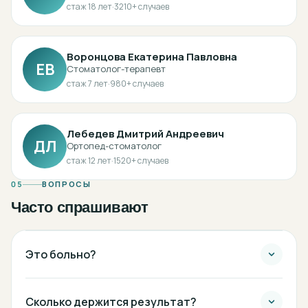
стаж
18
лет
·
3210
+ случаев
Воронцова Екатерина Павловна
ЕВ
Стоматолог-терапевт
стаж
7
лет
·
980
+ случаев
Лебедев Дмитрий Андреевич
ДЛ
Ортопед-стоматолог
стаж
12
лет
·
1520
+ случаев
05
ВОПРОСЫ
Часто спрашивают
Это больно?
Сколько держится результат?