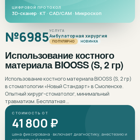
ЦИФРОВОЙ ПРОТОКОЛ
3D-сканер · КТ · CAD/CAM · Микроскоп
№
6985
УСЛУГА
Амбулаторная хирургия
ПОПУЛЯРНО
НОВИНКА
Использование костного
материала BIOOSS (S, 2 гр)
Использование костного материала BIOOSS (S, 2 гр)
в стоматологии «Новый Стандарт» в Смоленске.
Опытный хирург-стоматолог, минимальный
травматизм. Бесплатная …
СТОИМОСТЬ ОТ
41 800 ₽
цена фиксирована · включает диагностику, анестезию и
контрольный визит