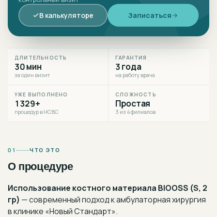
В калькуляторе
Записаться
ДЛИТЕЛЬНОСТЬ
ГАРАНТИЯ
30 мин
3 года
за один визит
на работу врача
УЖЕ ВЫПОЛНЕНО
СЛОЖНОСТЬ
1329+
Простая
процедур в НСВС
3 из 4 филиалов
01
ЧТО ЭТО
О процедуре
Использование костного материала BIOOSS (S, 2
гр)
— современный подход к
амбулаторная хирургия
в клинике «Новый Стандарт».