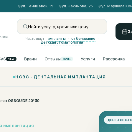
ул. Тенишевой, 19
ул. Нахимова, 23
ул. Маршала Кон
З
иала
Часто ищут:
импланты
·
отбеливание
·
детская стоматология
SVS
Врачи
Отзывы
Услуги
Рассрочка
820+
NEW
НСВС ·
ДЕНТАЛЬНАЯ ИМПЛАНТАЦИЯ
ген OSSQUIDE 20*30
ДЕНТАЛЬНА
я имплантация