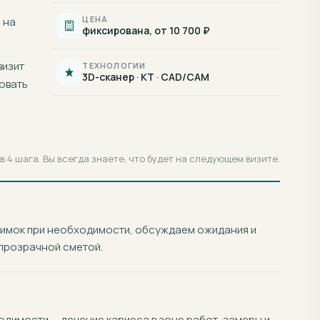
ЦЕНА
 на
фиксирована, от 10 700 ₽
визит
ТЕХНОЛОГИИ
3D-сканер · КТ · CAD/CAM
овать
 4 шага. Вы всегда знаете, что будет на следующем визите.
нимок при необходимости, обсуждаем ожидания и
прозрачной сметой.
димости — лечение кариеса в зоне работ, замеры и