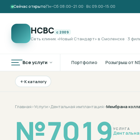
Сейчас открыто
Пн–Сб 08:00–21:00 · Вс 09:00–15:00
НСВС
с 2009
Сеть клиник «Новый Стандарт» в Смоленске · 3 фил
Все услуги
Портфолио
Розыгрыш от N
К каталогу
Главная
›
Услуги
›
Дентальная имплантация
›
Мембрана колла
№
7019
УСЛУГА
Дентальна