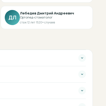
Лебедев Дмитрий Андреевич
ДЛ
Ортопед-стоматолог
стаж
12
лет
·
1520
+ случаев