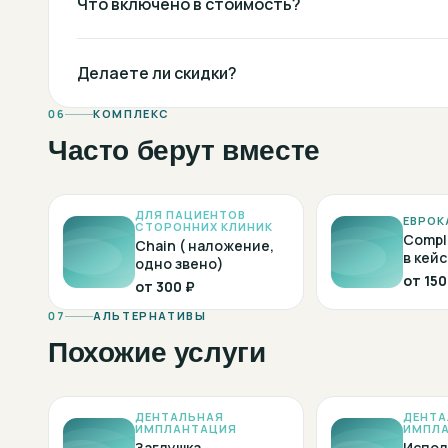
Что включено в стоимость?
Делаете ли скидки?
06
КОМПЛЕКС
Часто берут вместе
ДЛЯ ПАЦИЕНТОВ
ЕВРОК
СТОРОННИХ КЛИНИК
Compl
Chain ( наложение,
в кейс
одно звено)
от
150
от
300 ₽
07
АЛЬТЕРНАТИВЫ
Похожие услуги
ДЕНТАЛЬНАЯ
ДЕНТА
ИМПЛАНТАЦИЯ
ИМПЛ
Заглушка
Испол