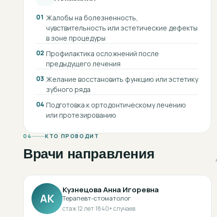
01
Жалобы на болезненность,
чувствительность или эстетические дефекты
в зоне процедуры
02
Профилактика осложнений после
предыдущего лечения
03
Желание восстановить функцию или эстетику
зубного ряда
04
Подготовка к ортодонтическому лечению
или протезированию
04
КТО ПРОВОДИТ
Врачи направления
Кузнецова Анна Игоревна
АК
Терапевт-стоматолог
стаж
12
лет
·
1840
+ случаев