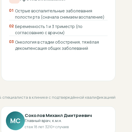
01
Острые воспалительные заболевания
полости рта (сначала снимаем воспаление)
02
Беременность 1 и 3 триместр (по
согласованию с врачом)
03
Онкология в стадии обострения, тяжёлая
декомпенсация общих заболеваний
4 специалиста в клинике с подтверждённой квалификацией
Соколов Михаил Дмитриевич
МС
Главный врач, к.м.н.
стаж
18
лет
·
3210
+ случаев