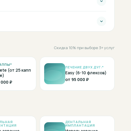
Скидка 10% при выборе 3+ услуг
АППЫ*
ЛЕЧЕНИЕ ДВУХ ДУГ:*
ete (от 25 капп
Easy (6-10 флексов)
е)
от
95 000 ₽
 000 ₽
ЛЬНАЯ
ДЕНТАЛЬНАЯ
АНТАЦИЯ
ИМПЛАНТАЦИЯ
ьзование
Использование