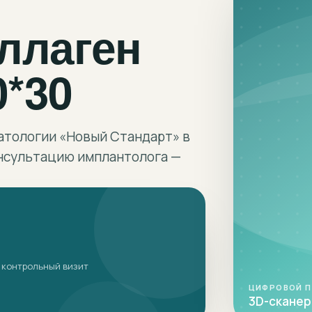
ллаген
*30
атологии «Новый Стандарт» в
онсультацию имплантолога —
 контрольный визит
ЦИФРОВОЙ 
3D-сканер 