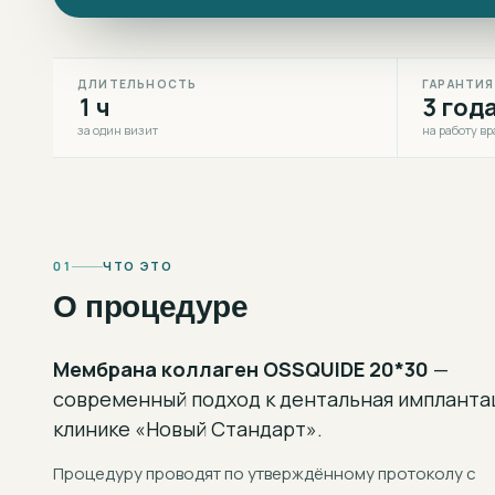
ДЛИТЕЛЬНОСТЬ
ГАРАНТИЯ
1 ч
3 год
за один визит
на работу вр
01
ЧТО ЭТО
О процедуре
Мембрана коллаген OSSQUIDE 20*30
—
современный подход к
дентальная импланта
клинике «Новый Стандарт».
Процедуру проводят по утверждённому протоколу с