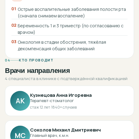
01
Острые воспалительные заболевания полости рта
(сначала снимаем воспаление)
02
Беременность 1 и 3 триместр (по согласованию с
врачом)
03
Онкология в стадии обострения, тяжёлая
декомпенсация общих заболеваний
04
КТО ПРОВОДИТ
Врачи направления
4 специалиста в клинике с подтверждённой квалификацией
Кузнецова Анна Игоревна
АК
Терапевт-стоматолог
стаж
12
лет
·
1840
+ случаев
Соколов Михаил Дмитриевич
МС
Главный врач, к.м.н.