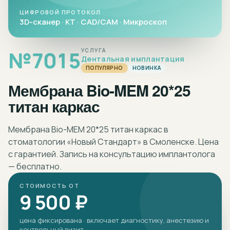
ЦИФРОВОЙ ПРОТОКОЛ
3D-сканер · КТ · CAD/CAM · Микроскоп
№
7015
УСЛУГА
Дентальная имплантация
ПОПУЛЯРНО
НОВИНКА
Мембрана Bio-MEM 20*25
титан каркас
Мембрана Bio-MEM 20*25 титан каркас в
стоматологии «Новый Стандарт» в Смоленске. Цена
с гарантией. Запись на консультацию имплантолога
— бесплатно.
СТОИМОСТЬ ОТ
9 500 ₽
цена фиксирована · включает диагностику, анестезию и
контрольный визит