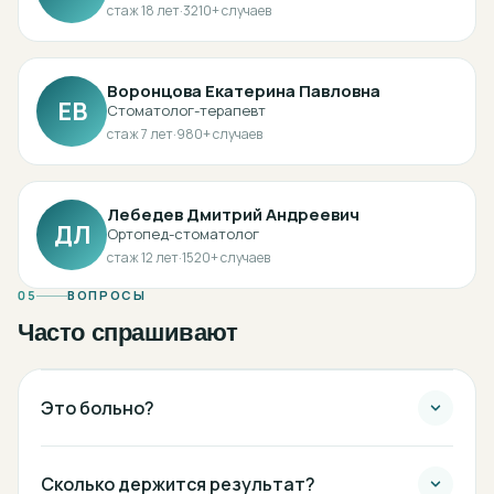
стаж
18
лет
·
3210
+ случаев
Воронцова Екатерина Павловна
ЕВ
Стоматолог-терапевт
стаж
7
лет
·
980
+ случаев
Лебедев Дмитрий Андреевич
ДЛ
Ортопед-стоматолог
стаж
12
лет
·
1520
+ случаев
05
ВОПРОСЫ
Часто спрашивают
Это больно?
Сколько держится результат?