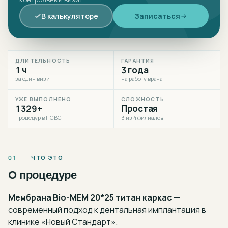
В калькуляторе
Записаться
ДЛИТЕЛЬНОСТЬ
ГАРАНТИЯ
1 ч
3 года
за один визит
на работу врача
УЖЕ ВЫПОЛНЕНО
СЛОЖНОСТЬ
1329+
Простая
процедур в НСВС
3 из 4 филиалов
01
ЧТО ЭТО
О процедуре
Мембрана Bio-MEM 20*25 титан каркас
—
современный подход к
дентальная имплантация
в
клинике «Новый Стандарт».