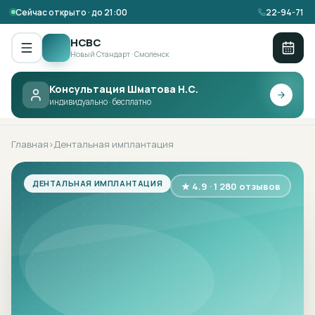
Сейчас открыто · до 21:00
22-94-71
НСВС
Новый Стандарт · Смоленск
Консультация Шматова Н.С.
НСВС ·
ДЕНТАЛЬНАЯ ИМПЛАНТАЦИЯ
индивидуально · бесплатно
Главная
Дентальная имплантация
›
ДЕНТАЛЬНАЯ ИМПЛАНТАЦИЯ
★ 4.9 · 1 280 отзывов