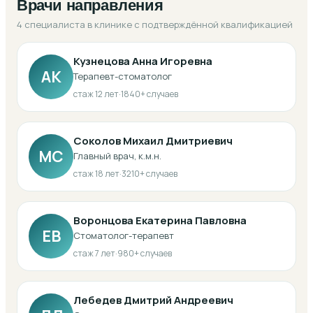
Врачи направления
4 специалиста в клинике с подтверждённой квалификацией
Кузнецова Анна Игоревна
АК
Терапевт-стоматолог
стаж
12
лет
·
1840
+ случаев
Соколов Михаил Дмитриевич
МС
Главный врач, к.м.н.
стаж
18
лет
·
3210
+ случаев
Воронцова Екатерина Павловна
ЕВ
Стоматолог-терапевт
стаж
7
лет
·
980
+ случаев
Лебедев Дмитрий Андреевич