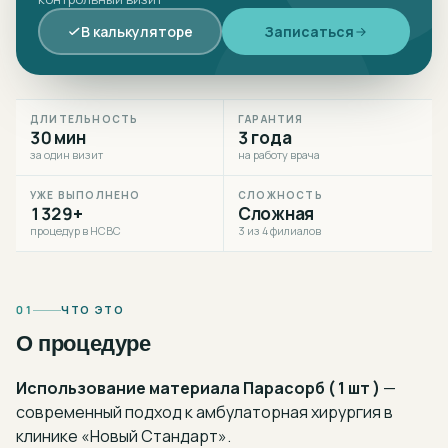
В калькуляторе
Записаться
ДЛИТЕЛЬНОСТЬ
ГАРАНТИЯ
30 мин
3 года
за один визит
на работу врача
УЖЕ ВЫПОЛНЕНО
СЛОЖНОСТЬ
1329+
Сложная
процедур в НСВС
3 из 4 филиалов
01
ЧТО ЭТО
О процедуре
Использование материала Парасорб ( 1 шт )
—
современный подход к
амбулаторная хирургия
в
клинике «Новый Стандарт».