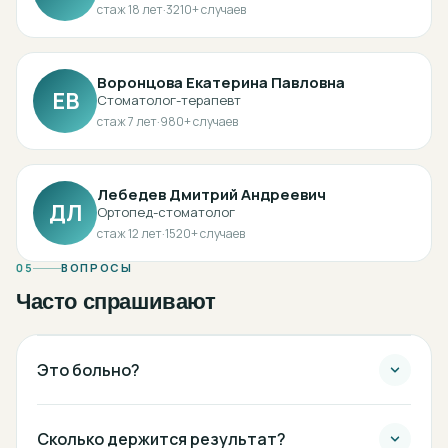
стаж
18
лет
·
3210
+ случаев
Воронцова Екатерина Павловна
ЕВ
Стоматолог-терапевт
стаж
7
лет
·
980
+ случаев
Лебедев Дмитрий Андреевич
ДЛ
Ортопед-стоматолог
стаж
12
лет
·
1520
+ случаев
05
ВОПРОСЫ
Часто спрашивают
Это больно?
Сколько держится результат?