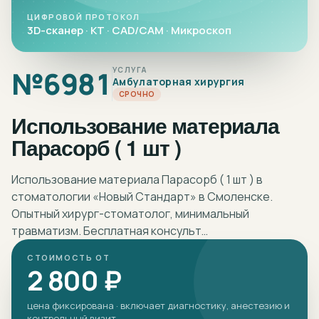
ЦИФРОВОЙ ПРОТОКОЛ
3D-сканер · КТ · CAD/CAM · Микроскоп
№
6981
УСЛУГА
Амбулаторная хирургия
СРОЧНО
Использование материала
Парасорб ( 1 шт )
Использование материала Парасорб ( 1 шт ) в
стоматологии «Новый Стандарт» в Смоленске.
Опытный хирург-стоматолог, минимальный
травматизм. Бесплатная консульт…
СТОИМОСТЬ ОТ
2 800 ₽
цена фиксирована · включает диагностику, анестезию и
контрольный визит