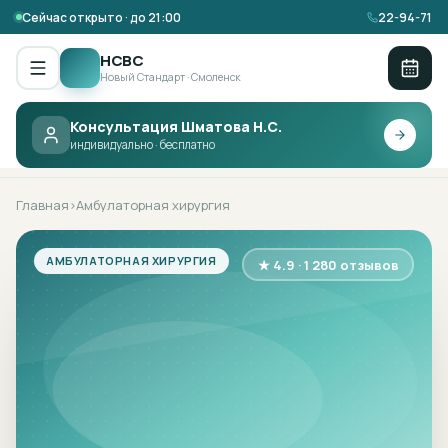
Сейчас открыто · до 21:00
22-94-71
НСВС
Новый Стандарт · Смоленск
Консультация Шматова Н.С.
НСВС ·
АМБУЛАТОРНАЯ ХИРУРГИЯ
индивидуально · бесплатно
Главная
Амбулаторная хирургия
›
АМБУЛАТОРНАЯ ХИРУРГИЯ
★ 4.9 · 1 280 отзывов