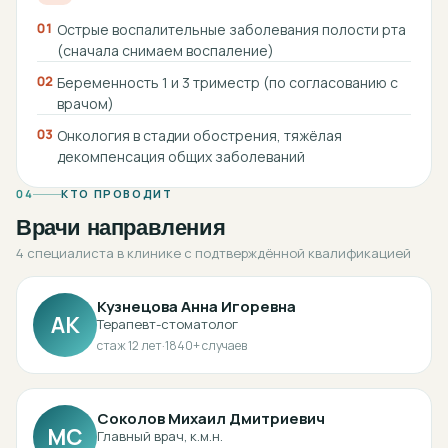
01
Острые воспалительные заболевания полости рта
(сначала снимаем воспаление)
02
Беременность 1 и 3 триместр (по согласованию с
врачом)
03
Онкология в стадии обострения, тяжёлая
декомпенсация общих заболеваний
04
КТО ПРОВОДИТ
Врачи направления
4 специалиста в клинике с подтверждённой квалификацией
Кузнецова Анна Игоревна
АК
Терапевт-стоматолог
стаж
12
лет
·
1840
+ случаев
Соколов Михаил Дмитриевич
МС
Главный врач, к.м.н.