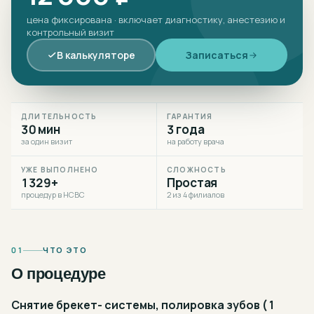
цена фиксирована · включает диагностику, анестезию и
контрольный визит
В калькуляторе
Записаться
ДЛИТЕЛЬНОСТЬ
ГАРАНТИЯ
30 мин
3 года
за один визит
на работу врача
УЖЕ ВЫПОЛНЕНО
СЛОЖНОСТЬ
1329+
Простая
процедур в НСВС
2 из 4 филиалов
01
ЧТО ЭТО
О процедуре
Снятие брекет- системы, полировка зубов ( 1