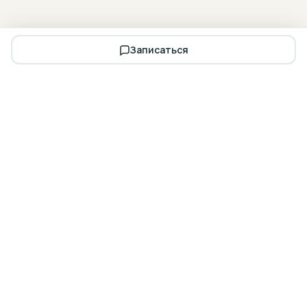
Записаться
Запишитесь на бесплатную
консультацию
Осмотр, план лечения и расчёт стоимости — за 30 минут.
В любом из наших филиалов в Смоленске.
Записаться на
Калькулятор
приём
лечения
Заказать звонок