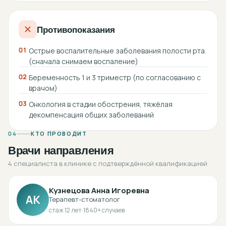
Противопоказания
01
Острые воспалительные заболевания полости рта
(сначала снимаем воспаление)
02
Беременность 1 и 3 триместр (по согласованию с
врачом)
03
Онкология в стадии обострения, тяжёлая
декомпенсация общих заболеваний
04
КТО ПРОВОДИТ
Врачи направления
4 специалиста в клинике с подтверждённой квалификацией
Кузнецова Анна Игоревна
АК
Терапевт-стоматолог
стаж
12
лет
·
1840
+ случаев