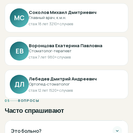
Соколов Михаил Дмитриевич
МС
Главный врач, к.м.н.
стаж
18
лет
·
3210
+ случаев
Воронцова Екатерина Павловна
ЕВ
Стоматолог-терапевт
стаж
7
лет
·
980
+ случаев
Лебедев Дмитрий Андреевич
ДЛ
Ортопед-стоматолог
стаж
12
лет
·
1520
+ случаев
05
ВОПРОСЫ
Часто спрашивают
Это больно?