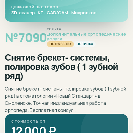
ЦИФРОВОЙ ПРОТОКОЛ
3D-сканер · КТ · CAD/CAM · Микроскоп
УСЛУГА
№
7090
Дополнительные ортопедические
услуги
ПОПУЛЯРНО
НОВИНКА
Снятие брекет- системы,
полировка зубов ( 1 зубной
ряд)
Снятие брекет- системы, полировка зубов ( 1 зубной
ряд) в стоматологии «Новый Стандарт» в
Смоленске. Точная индивидуальная работа
ортопеда. Бесплатная консул…
СТОИМОСТЬ ОТ
12 000 ₽