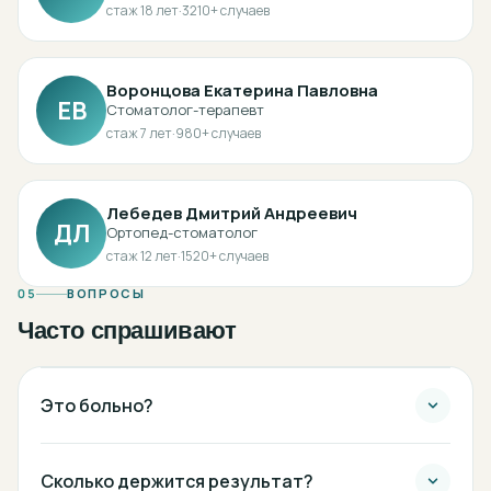
стаж
18
лет
·
3210
+ случаев
Воронцова Екатерина Павловна
ЕВ
Стоматолог-терапевт
стаж
7
лет
·
980
+ случаев
Лебедев Дмитрий Андреевич
ДЛ
Ортопед-стоматолог
стаж
12
лет
·
1520
+ случаев
05
ВОПРОСЫ
Часто спрашивают
Это больно?
Сколько держится результат?