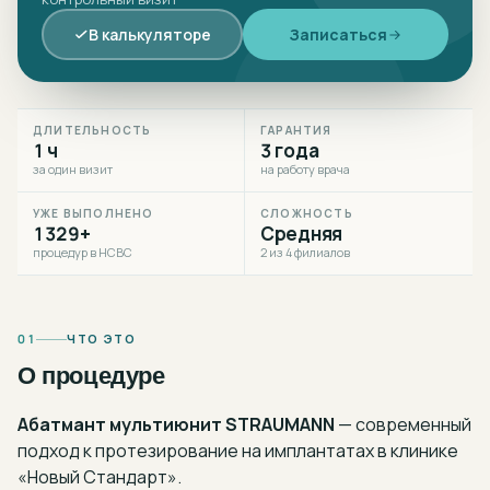
В калькуляторе
Записаться
ДЛИТЕЛЬНОСТЬ
ГАРАНТИЯ
1 ч
3 года
за один визит
на работу врача
УЖЕ ВЫПОЛНЕНО
СЛОЖНОСТЬ
1329+
Средняя
процедур в НСВС
2 из 4 филиалов
01
ЧТО ЭТО
О процедуре
Абатмант мультиюнит STRAUMANN
— современный
подход к
протезирование на имплантатах
в клинике
«Новый Стандарт».