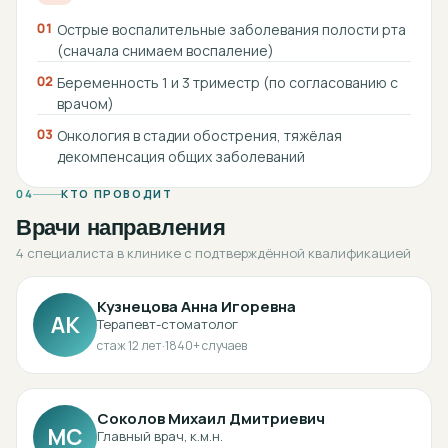
01
Острые воспалительные заболевания полости рта
(сначала снимаем воспаление)
02
Беременность 1 и 3 триместр (по согласованию с
врачом)
03
Онкология в стадии обострения, тяжёлая
декомпенсация общих заболеваний
04
КТО ПРОВОДИТ
Врачи направления
4 специалиста в клинике с подтверждённой квалификацией
Кузнецова Анна Игоревна
АК
Терапевт-стоматолог
стаж
12
лет
·
1840
+ случаев
Соколов Михаил Дмитриевич
МС
Главный врач, к.м.н.