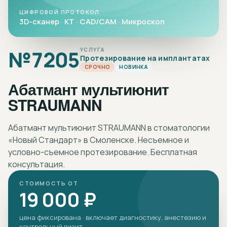
ЦИФРОВОЙ ПРОТОКОЛ
3D-сканер · КТ · CAD/CAM · Микроскоп
№
7205
УСЛУГА
Протезирование на имплантатах
СРОЧНО
НОВИНКА
Абатмант мультиюнит
STRAUMANN
Абатмант мультиюнит STRAUMANN в стоматологии
«Новый Стандарт» в Смоленске. Несъемное и
условно-съемное протезирование. Бесплатная
консультация.
СТОИМОСТЬ ОТ
19 000 ₽
цена фиксирована · включает диагностику, анестезию и
контрольный визит