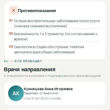
Противопоказания
01
Острые воспалительные заболевания полости рта
(сначала снимаем воспаление)
02
Беременность 1 и 3 триместр (по согласованию с
врачом)
03
Онкология в стадии обострения, тяжёлая
декомпенсация общих заболеваний
04
КТО ПРОВОДИТ
Врачи направления
4 специалиста в клинике с подтверждённой квалификацией
Кузнецова Анна Игоревна
АК
Терапевт-стоматолог
стаж
12
лет
·
1840
+ случаев