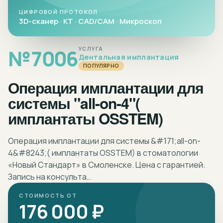
ЦИФРОВОЙ ПРОТОКОЛ
3D-сканер · КТ · CAD/CAM · Микроскоп
№
7006
УСЛУГА
Дентальная имплантация
ПОПУЛЯРНО
Операция имплантации для
системы "all-on-4"(
имплантаты OSSTEM)
Операция имплантации для системы &#171;all-on-
4&#8243;( имплантаты OSSTEM) в стоматологии
«Новый Стандарт» в Смоленске. Цена с гарантией.
Запись на консульта…
СТОИМОСТЬ ОТ
176 000 ₽