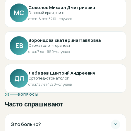
Соколов Михаил Дмитриевич
МС
Главный врач, к.м.н.
стаж
18
лет
·
3210
+ случаев
Воронцова Екатерина Павловна
ЕВ
Стоматолог-терапевт
стаж
7
лет
·
980
+ случаев
Лебедев Дмитрий Андреевич
ДЛ
Ортопед-стоматолог
стаж
12
лет
·
1520
+ случаев
05
ВОПРОСЫ
Часто спрашивают
Это больно?