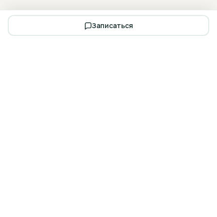
Записаться
Запишитесь на бесплатную
консультацию
Осмотр, план лечения и расчёт стоимости — за 30 минут.
В любом из наших филиалов в Смоленске.
Записаться на
Калькулятор
приём
лечения
Заказать звонок