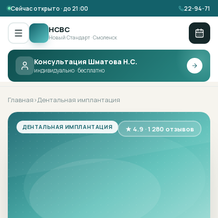
Сейчас открыто · до 21:00
22-94-71
НСВС
Новый Стандарт · Смоленск
Консультация Шматова Н.С.
НСВС ·
ДЕНТАЛЬНАЯ ИМПЛАНТАЦИЯ
индивидуально · бесплатно
Главная
Дентальная имплантация
›
ДЕНТАЛЬНАЯ ИМПЛАНТАЦИЯ
★ 4.9 · 1 280 отзывов