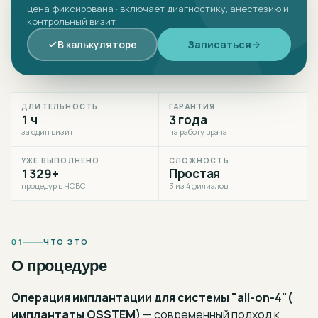
цена фиксирована · включает диагностику, анестезию и
контрольный визит
В калькуляторе
Записаться
ДЛИТЕЛЬНОСТЬ
ГАРАНТИЯ
1 ч
3 года
за один визит
на работу врача
УЖЕ ВЫПОЛНЕНО
СЛОЖНОСТЬ
1329+
Простая
процедур в НСВС
3 из 4 филиалов
01
ЧТО ЭТО
О процедуре
Операция имплантации для системы "all-on-4"(
имплантаты OSSTEM)
— современный подход к