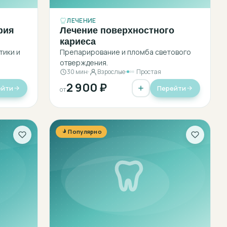
ЛЕЧЕНИЕ
фия
Лечение поверхностного
кариеса
тики и
Препарирование и пломба светового
отверждения.
30 мин
Взрослые
Простая
2 900 ₽
ейти
Перейти
от
Популярно