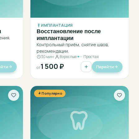
ИМПЛАНТАЦИЯ
я
Восстановление после
имплантации
ения.
Контрольный приём, снятие швов,
рекомендации.
30 мин
Взрослые
Простая
1 500 ₽
ейти
Перейти
от
Популярно