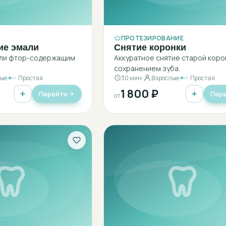
ПРОТЕЗИРОВАНИЕ
ие эмали
Снятие коронки
али фтор-содержащим
Аккуратное снятие старой коро
сохранением зуба.
лые
Простая
30 мин
Взрослые
Простая
1 800 ₽
Перейти
Пер
от