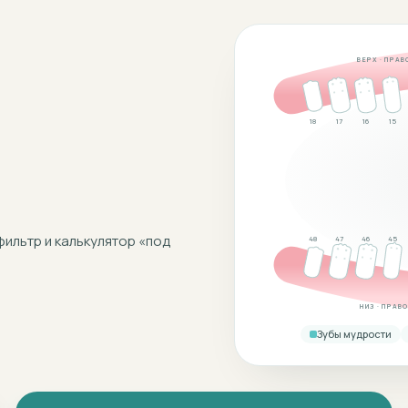
ВЕРХ · ПРАВ
18
17
16
15
фильтр и калькулятор «под
48
47
46
45
НИЗ · ПРАВО
Зубы мудрости