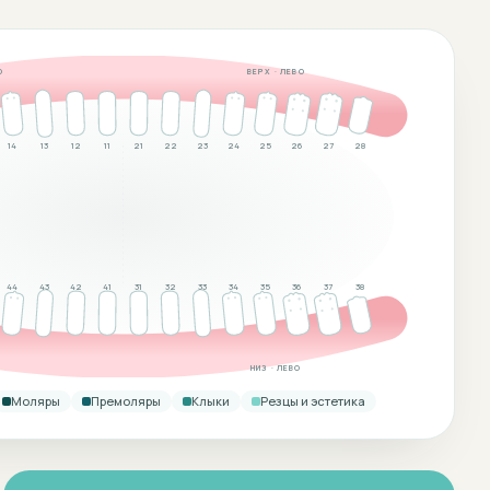
О
ВЕРХ · ЛЕВО
14
13
12
11
21
22
23
24
25
26
27
28
44
43
42
41
31
32
33
34
35
36
37
38
НИЗ · ЛЕВО
Моляры
Премоляры
Клыки
Резцы и эстетика