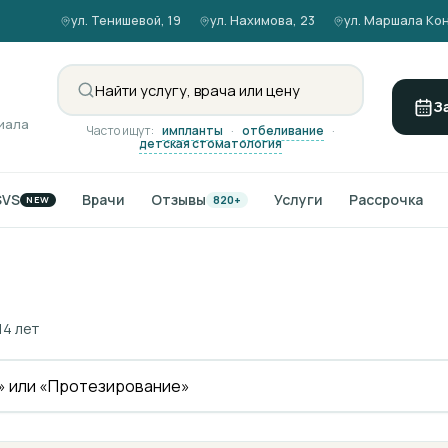
ул. Тенишевой, 19
ул. Нахимова, 23
ул. Маршала Кон
З
иала
Часто ищут:
импланты
·
отбеливание
·
детская стоматология
SVS
Врачи
Отзывы
Услуги
Рассрочка
820+
NEW
14 лет