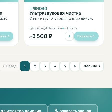
ЛЕЧЕНИЕ
e
Ультразвуковая чистка
ских
Снятие зубного камня ультразвуком.
45 мин
Взрослые
Простая
3 500 ₽
ейти
Перейти
от
Назад
1
2
3
4
5
6
Дальше
Калькулятор лечения
Заказать звонок