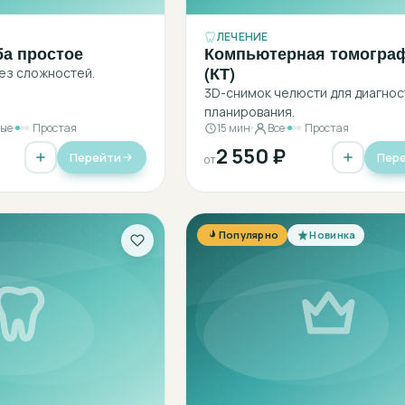
ЛЕЧЕНИЕ
ба простое
Компьютерная томогра
(КТ)
ез сложностей.
3D-снимок челюсти для диагнос
планирования.
лые
Простая
15 мин
Все
Простая
2 550 ₽
Перейти
Пер
от
Популярно
Новинка