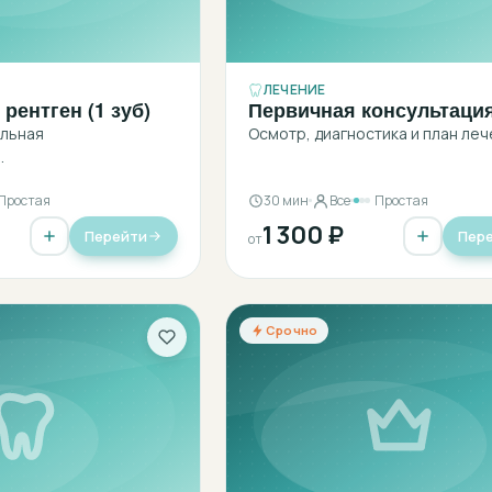
ЛЕЧЕНИЕ
рентген (1 зуб)
Первичная консультаци
льная
Осмотр, диагностика и план леч
.
Простая
30 мин
Все
Простая
1 300 ₽
Перейти
Пер
от
Срочно