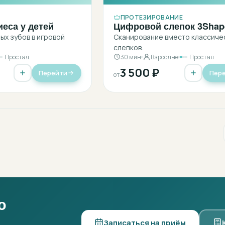
ПРОТЕЗИРОВАНИЕ
иеса у детей
Цифровой слепок 3Shap
х зубов в игровой
Сканирование вместо классиче
слепков.
Простая
30 мин
Взрослые
Простая
3 500 ₽
Перейти
Пер
от
ю
Записаться на приём