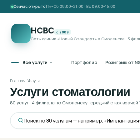
Сейчас открыто
Пн–Сб 08:00–21:00 · Вс 09:00–15:00
НСВС
с 2009
Сеть клиник «Новый Стандарт» в Смоленске · 3 фил
Все услуги
Портфолио
Розыгрыш от N
Главная ·
Услуги
Услуги стоматологии
80
услуг
· 4 филиала по Смоленску · средний стаж врачей 