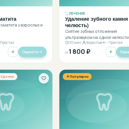
ЛЕЧЕНИЕ
матита
Удаление зубного камня 
челюсть)
томатита у взрослых и
Снятие зубных отложений
ультразвуком на одной челюсти
Простая
30 мин
Взрослые
Простая
1 800 ₽
Перейти
Пер
от
Срочно
Популярно