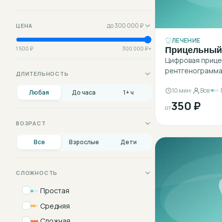
до
300 000 ₽
ЦЕНА
ЛЕЧЕНИЕ
Прицельный 
1 500 ₽
300 000 ₽+
Цифровая прице
рентгенограмма
ДЛИТЕЛЬНОСТЬ
10 мин
Все
Любая
До часа
1+ ч
350 ₽
от
ВОЗРАСТ
Все
Взрослые
Дети
СЛОЖНОСТЬ
Простая
Средняя
Сложная