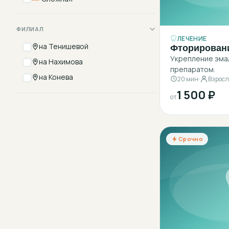
ФИЛИАЛ
ЛЕЧЕНИЕ
Фторирован
на Тенишевой
Укрепление эм
на Нахимова
препаратом.
на Конева
20 мин
Взрос
1 500 ₽
от
Срочно