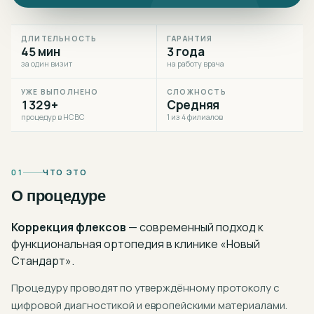
ДЛИТЕЛЬНОСТЬ
ГАРАНТИЯ
45 мин
3 года
за один визит
на работу врача
УЖЕ ВЫПОЛНЕНО
СЛОЖНОСТЬ
1329+
Средняя
процедур в НСВС
1 из 4 филиалов
01
ЧТО ЭТО
О процедуре
Коррекция флексов
— современный подход к
функциональная ортопедия
в клинике «Новый
Стандарт».
Процедуру проводят по утверждённому протоколу с
цифровой диагностикой и европейскими материалами.