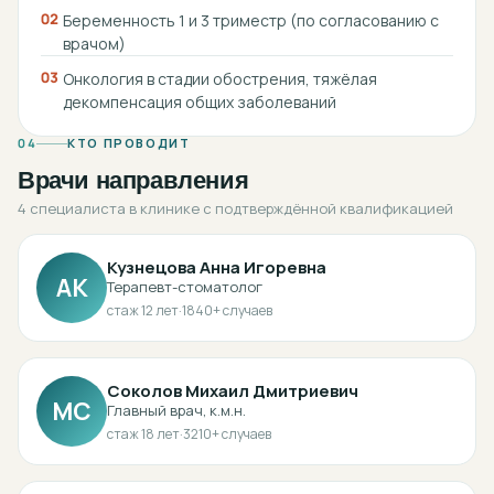
02
Беременность 1 и 3 триместр (по согласованию с
врачом)
03
Онкология в стадии обострения, тяжёлая
декомпенсация общих заболеваний
04
КТО ПРОВОДИТ
Врачи направления
4 специалиста в клинике с подтверждённой квалификацией
Кузнецова Анна Игоревна
АК
Терапевт-стоматолог
стаж
12
лет
·
1840
+ случаев
Соколов Михаил Дмитриевич
МС
Главный врач, к.м.н.
стаж
18
лет
·
3210
+ случаев