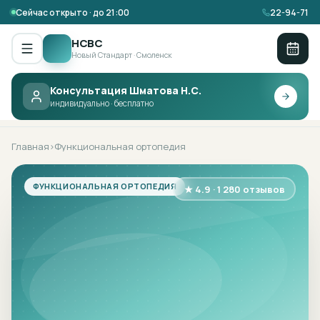
Сейчас открыто · до 21:00
22-94-71
НСВС
Новый Стандарт · Смоленск
Консультация Шматова Н.С.
НСВС ·
ФУНКЦИОНАЛЬНАЯ
индивидуально · бесплатно
ОРТОПЕДИЯ
Главная
Функциональная ортопедия
›
ФУНКЦИОНАЛЬНАЯ ОРТОПЕДИЯ
★ 4.9 · 1 280 отзывов