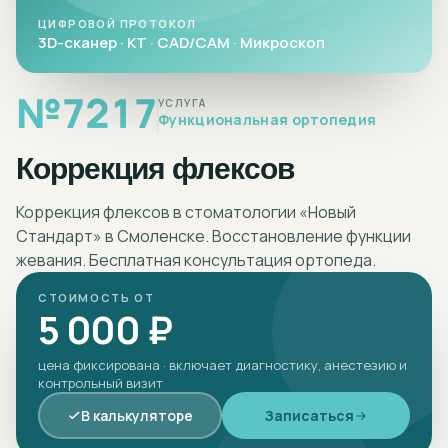
ЦИФРОВОЙ ПРОТОКОЛ
3D-сканер · КТ · CAD/CAM · Микроскоп
№
7217
УСЛУГА
Функциональная ортопедия
Коррекция флексов
Коррекция флексов в стоматологии «Новый
Стандарт» в Смоленске. Восстановление функции
жевания. Бесплатная консультация ортопеда.
СТОИМОСТЬ ОТ
5 000 ₽
цена фиксирована · включает диагностику, анестезию и
контрольный визит
В калькуляторе
Записаться