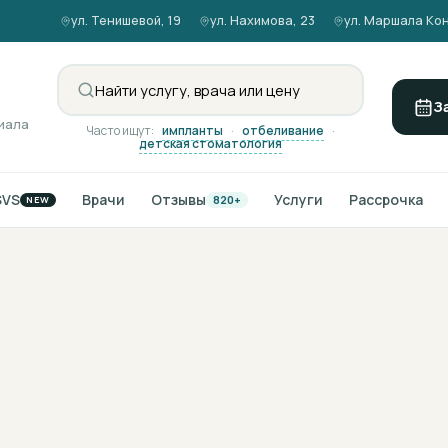
ул. Тенишевой, 19
ул. Нахимова, 23
ул. Маршала Кон
З
иала
Часто ищут:
импланты
·
отбеливание
·
детская стоматология
SVS
Врачи
Отзывы
Услуги
Рассрочка
820+
NEW