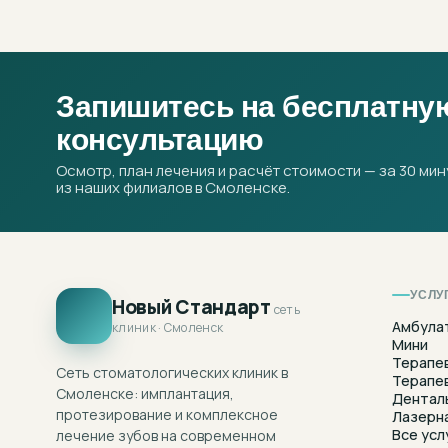
Запишитесь на бесплатну
консультацию
Осмотр, план лечения и расчёт стоимости — за 30 мин
из наших филиалов в Смоленске.
УСЛУ
Новый Стандарт
сеть
Амбула
клиник · Смоленск
Мини
Терапе
Сеть стоматологических клиник в
Терапе
Смоленске: имплантация,
Дентал
протезирование и комплексное
Лазерн
Все усл
лечение зубов на современном