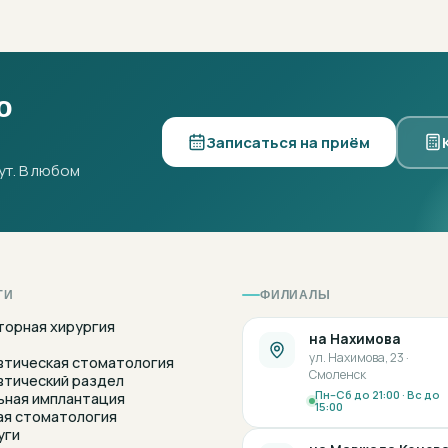
ю
Записаться на приём
ут. В любом
ГИ
ФИЛИАЛЫ
торная хирургия
на Нахимова
ул. Нахимова, 23 ·
втическая стоматология
Смоленск
втический раздел
Пн–Сб до 21:00 · Вс до
ьная имплантация
15:00
ая стоматология
уги