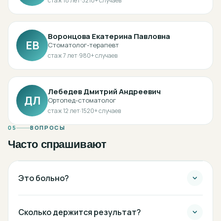
стаж
18
лет
·
3210
+ случаев
Воронцова Екатерина Павловна
ЕВ
Стоматолог-терапевт
стаж
7
лет
·
980
+ случаев
Лебедев Дмитрий Андреевич
ДЛ
Ортопед-стоматолог
стаж
12
лет
·
1520
+ случаев
05
ВОПРОСЫ
Часто спрашивают
Это больно?
Сколько держится результат?