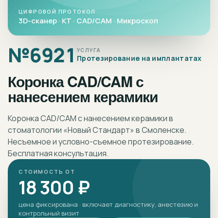
ЦИФРОВОЙ ПРОТОКОЛ
3D-сканер · КТ · CAD/CAM · Микроскоп
№
6921
УСЛУГА
Протезирование на имплантатах
Коронка CAD/CAM с
нанесением керамики
Коронка CAD/CAM с нанесением керамики в
стоматологии «Новый Стандарт» в Смоленске.
Несъемное и условно-съемное протезирование.
Бесплатная консультация.
СТОИМОСТЬ ОТ
18 300 ₽
цена фиксирована · включает диагностику, анестезию и
контрольный визит