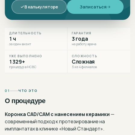
В калькуляторе
Записаться
ДЛИТЕЛЬНОСТЬ
ГАРАНТИЯ
1 ч
3 года
за один визит
на работу врача
УЖЕ ВЫПОЛНЕНО
СЛОЖНОСТЬ
1329+
Сложная
процедур в НСВС
3 из 4 филиалов
01
ЧТО ЭТО
О процедуре
Коронка CAD/CAM с нанесением керамики
—
современный подход к
протезирование на
имплантатах
в клинике «Новый Стандарт».