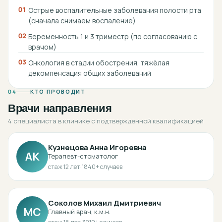
01
Острые воспалительные заболевания полости рта
(сначала снимаем воспаление)
02
Беременность 1 и 3 триместр (по согласованию с
врачом)
03
Онкология в стадии обострения, тяжёлая
декомпенсация общих заболеваний
04
КТО ПРОВОДИТ
Врачи направления
4 специалиста в клинике с подтверждённой квалификацией
Кузнецова Анна Игоревна
АК
Терапевт-стоматолог
стаж
12
лет
·
1840
+ случаев
Соколов Михаил Дмитриевич
МС
Главный врач, к.м.н.