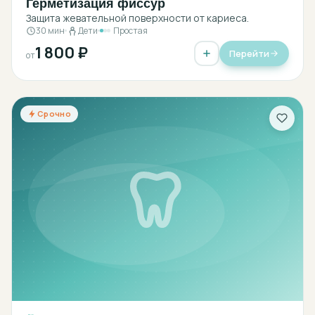
Герметизация фиссур
Защита жевательной поверхности от кариеса.
30 мин
Дети
Простая
1 800 ₽
Перейти
от
Срочно