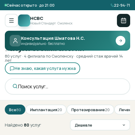
Сейчас открыто · до 21:00
22-94-71
НСВС
Новый Стандарт · Смоленск
Консультация Шматова Н.С.
Главная ·
Услуги
индивидуально · бесплатно
Услуги стоматологии
80
услуг
· 4 филиала по Смоленску · средний стаж врачей 14
лет
Не знаю, какая услуга нужна
Все
80
Имплантация
20
Протезирование
20
Лечени
Найдено
80
услуг
Дешевле