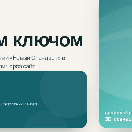
м ключом
гии «Новый Стандарт» в
и через сайт.
 контрольный визит
ЦИФРОВОЙ 
3D-сканер 