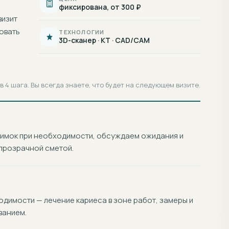
фиксирована, от 300 ₽
визит
овать
ТЕХНОЛОГИИ
3D-сканер · КТ · CAD/CAM
 4 шага. Вы всегда знаете, что будет на следующем визите.
нимок при необходимости, обсуждаем ожидания и
прозрачной сметой.
димости — лечение кариеса в зоне работ, замеры и
ванием.