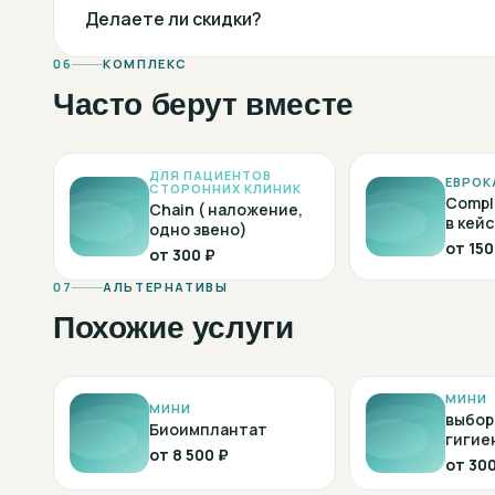
Делаете ли скидки?
06
КОМПЛЕКС
Часто берут вместе
ДЛЯ ПАЦИЕНТОВ
ЕВРОК
СТОРОННИХ КЛИНИК
Compl
Chain ( наложение,
в кейс
одно звено)
от
150
от
300 ₽
07
АЛЬТЕРНАТИВЫ
Похожие услуги
МИНИ
МИНИ
выбор
Биоимплантат
гигие
от
8 500 ₽
от
300