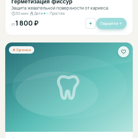
Герметизация фиссур
Защита жевательной поверхности от кариеса.
30 мин
Дети
Простая
1 800 ₽
Перейти
от
Срочно