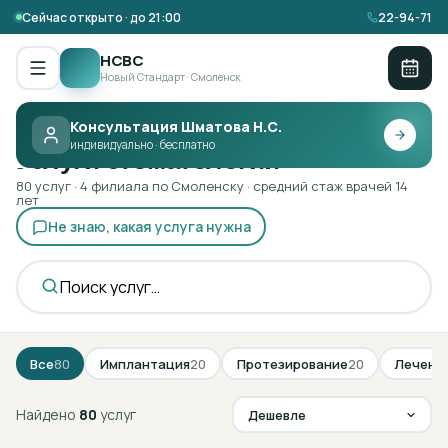
Сейчас открыто · до 21:00
22-94-71
НСВС
Новый Стандарт · Смоленск
Консультация Шматова Н.С.
Главная ·
Услуги
индивидуально · бесплатно
Услуги стоматологии
80
услуг
· 4 филиала по Смоленску · средний стаж врачей 14
лет
Не знаю, какая услуга нужна
Все
80
Имплантация
20
Протезирование
20
Лечени
Найдено
80
услуг
Дешевле