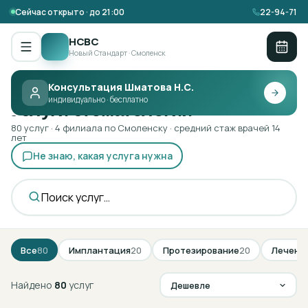
Сейчас открыто · до 21:00
22-94-71
НСВС
Новый Стандарт · Смоленск
Консультация Шматова Н.С.
Главная ·
Услуги
индивидуально · бесплатно
Услуги стоматологии
80
услуг
· 4 филиала по Смоленску · средний стаж врачей 14
лет
Не знаю, какая услуга нужна
Все
80
Имплантация
20
Протезирование
20
Лечени
Найдено
80
услуг
Дешевле