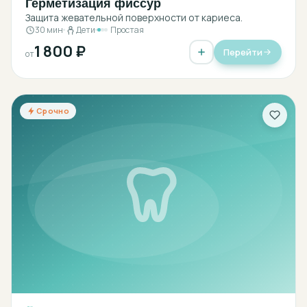
Герметизация фиссур
Защита жевательной поверхности от кариеса.
30 мин
Дети
Простая
1 800 ₽
Перейти
от
Срочно