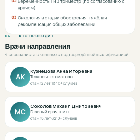
02
Беременность 1 и 3 триместр (по согласованию с
врачом)
03
Онкология в стадии обострения, тяжёлая
декомпенсация общих заболеваний
04
КТО ПРОВОДИТ
Врачи направления
4 специалиста в клинике с подтверждённой квалификацией
Кузнецова Анна Игоревна
АК
Терапевт-стоматолог
стаж
12
лет
·
1840
+ случаев
Соколов Михаил Дмитриевич
МС
Главный врач, к.м.н.
стаж
18
лет
·
3210
+ случаев