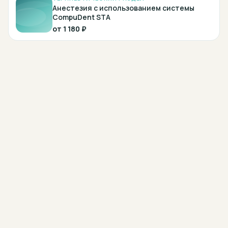
Анестезия с использованием системы
СompuDent STА
от
1 180 ₽