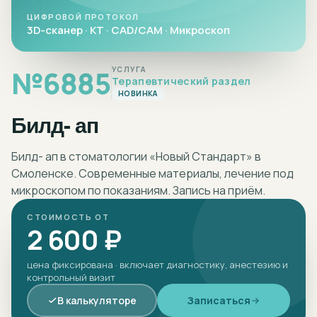
ЦИФРОВОЙ ПРОТОКОЛ
3D-сканер · КТ · CAD/CAM · Микроскоп
№
6885
УСЛУГА
Терапевтический раздел
НОВИНКА
Билд- ап
Билд- ап в стоматологии «Новый Стандарт» в
Смоленске. Современные материалы, лечение под
микроскопом по показаниям. Запись на приём.
СТОИМОСТЬ ОТ
2 600 ₽
цена фиксирована · включает диагностику, анестезию и
контрольный визит
В калькуляторе
Записаться