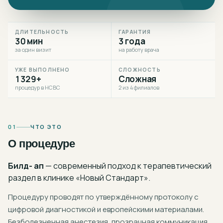
ДЛИТЕЛЬНОСТЬ
ГАРАНТИЯ
30 мин
3 года
за один визит
на работу врача
УЖЕ ВЫПОЛНЕНО
СЛОЖНОСТЬ
1329+
Сложная
процедур в НСВС
2 из 4 филиалов
01
ЧТО ЭТО
О процедуре
Билд- ап
— современный подход к
терапевтический
раздел
в клинике «Новый Стандарт».
Процедуру проводят по утверждённому протоколу с
цифровой диагностикой и европейскими материалами.
Безболезненная анестезия, прозрачная коммуникация