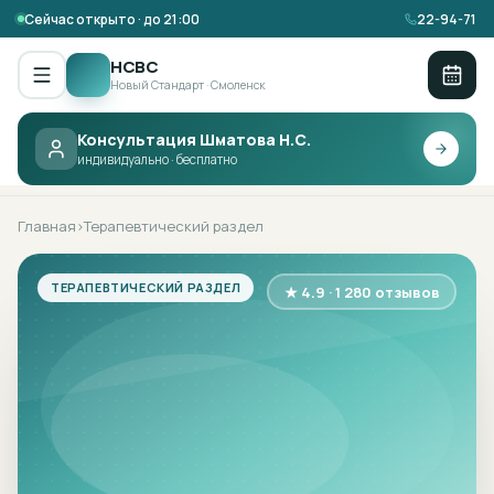
Сейчас открыто · до 21:00
22-94-71
НСВС
Новый Стандарт · Смоленск
Консультация Шматова Н.С.
НСВС ·
ТЕРАПЕВТИЧЕСКИЙ РАЗДЕЛ
индивидуально · бесплатно
Главная
Терапевтический раздел
›
ТЕРАПЕВТИЧЕСКИЙ РАЗДЕЛ
★ 4.9 · 1 280 отзывов