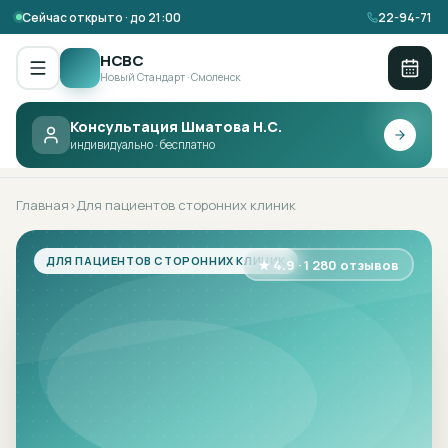
Сейчас открыто · до 21:00
22-94-71
НСВС
Новый Стандарт · Смоленск
Консультация Шматова Н.С.
НСВС ·
ДЛЯ ПАЦИЕНТОВ СТОРОННИХ
индивидуально · бесплатно
КЛИНИК
Главная
Для пациентов сторонних клиник
›
ДЛЯ ПАЦИЕНТОВ СТОРОННИХ КЛИНИК
★ 4.9 · 1 280 отзывов