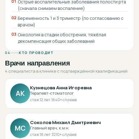
01
Острые воспалительные заболевания полости рта
(сначала снимаем воспаление)
02
Беременность 1 и 3 триместр (по согласованию с
врачом)
03
Онкология в стадии обострения, тяжёлая
декомпенсация общих заболеваний
04
КТО ПРОВОДИТ
Врачи направления
4 специалиста в клинике с подтверждённой квалификацией
Кузнецова Анна Игоревна
АК
Терапевт-стоматолог
стаж
12
лет
·
1840
+ случаев
Соколов Михаил Дмитриевич
МС
Главный врач, к.м.н.
стаж
18
лет
·
3210
+ случаев