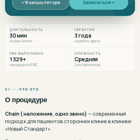
В калькуляторе
Записаться
ДЛИТЕЛЬНОСТЬ
ГАРАНТИЯ
30 мин
3 года
за один визит
на работу врача
УЖЕ ВЫПОЛНЕНО
СЛОЖНОСТЬ
1329+
Средняя
процедур в НСВС
2 из 4 филиалов
01
ЧТО ЭТО
О процедуре
Chain ( наложение, одно звено)
— современный
подход к
для пациентов сторонних клиник
в клинике
«Новый Стандарт».