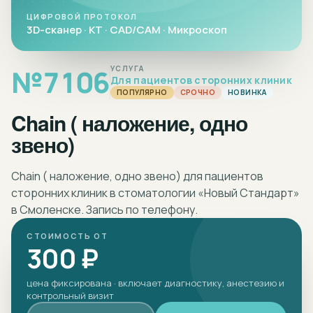
ЦИФРОВОЙ ПРОТОКОЛ
3D-сканер · КТ · CAD/CAM · Микроскоп
№
7106
УСЛУГА
Для пациентов сторонних клиник
ПОПУЛЯРНО
СРОЧНО
НОВИНКА
Chain ( наложение, одно
звено)
Chain ( наложение, одно звено) для пациентов
сторонних клиник в стоматологии «Новый Стандарт»
в Смоленске. Запись по телефону.
СТОИМОСТЬ ОТ
300 ₽
цена фиксирована · включает диагностику, анестезию и
контрольный визит