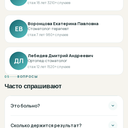
стаж
18
лет
·
3210
+ случаев
Воронцова Екатерина Павловна
ЕВ
Стоматолог-терапевт
стаж
7
лет
·
980
+ случаев
Лебедев Дмитрий Андреевич
ДЛ
Ортопед-стоматолог
стаж
12
лет
·
1520
+ случаев
05
ВОПРОСЫ
Часто спрашивают
Это больно?
Сколько держится результат?