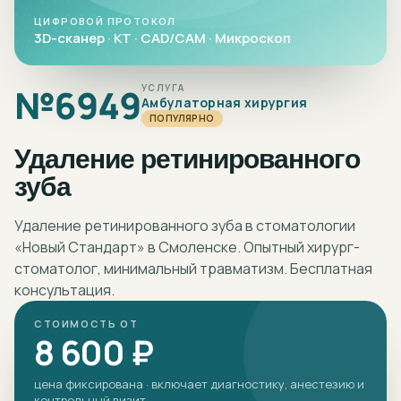
ЦИФРОВОЙ ПРОТОКОЛ
3D-сканер · КТ · CAD/CAM · Микроскоп
№
6949
УСЛУГА
Амбулаторная хирургия
ПОПУЛЯРНО
Удаление ретинированного
зуба
Удаление ретинированного зуба в стоматологии
«Новый Стандарт» в Смоленске. Опытный хирург-
стоматолог, минимальный травматизм. Бесплатная
консультация.
СТОИМОСТЬ ОТ
8 600 ₽
цена фиксирована · включает диагностику, анестезию и
контрольный визит