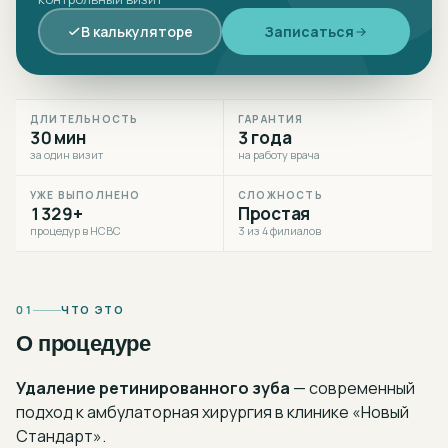
В калькуляторе
Записаться
ДЛИТЕЛЬНОСТЬ
ГАРАНТИЯ
30 мин
3 года
за один визит
на работу врача
УЖЕ ВЫПОЛНЕНО
СЛОЖНОСТЬ
1329+
Простая
процедур в НСВС
3 из 4 филиалов
01
ЧТО ЭТО
О процедуре
Удаление ретинированного зуба
— современный
подход к
амбулаторная хирургия
в клинике «Новый
Стандарт».