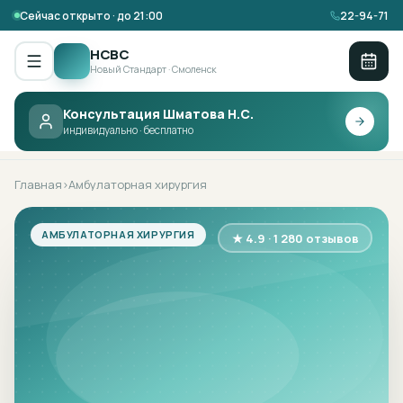
Сейчас открыто · до 21:00
22-94-71
НСВС
Новый Стандарт · Смоленск
Консультация Шматова Н.С.
НСВС ·
АМБУЛАТОРНАЯ ХИРУРГИЯ
индивидуально · бесплатно
Главная
Амбулаторная хирургия
›
АМБУЛАТОРНАЯ ХИРУРГИЯ
★ 4.9 · 1 280 отзывов